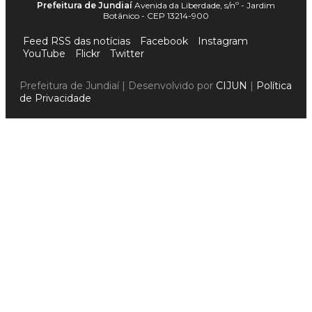
Prefeitura de Jundiaí
Avenida da Liberdade, s/nº - Jardim
Botânico - CEP 13214-900
Feed RSS das notícias
Facebook
Instagram
YouTube
Flickr
Twitter
Prefeitura de Jundiaí | Desenvolvido por
CIJUN
|
Política
de Privacidade