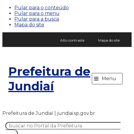
Pular para o conteúdo
Pular para o menu
Pular para a busca
Mapa do site
Alto contraste
Mapa do site
Prefeitura de
≡
Menu
Jundiaí
Prefeitura de Jundiaí | jundiai.sp.gov.br