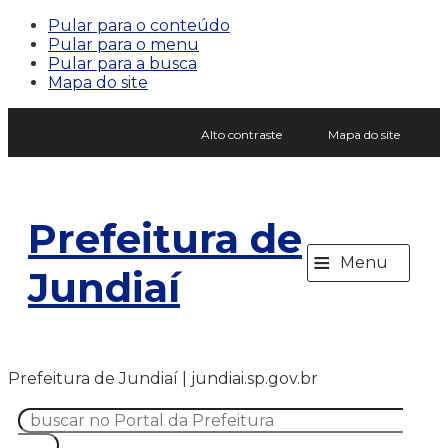
Pular para o conteúdo
Pular para o menu
Pular para a busca
Mapa do site
Alto contraste
Mapa do site
Prefeitura de
≡
Menu
Jundiaí
Prefeitura de Jundiaí | jundiai.sp.gov.br