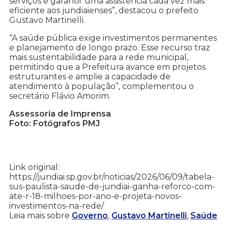
serviços e garantir uma assistência cada vez mais
eficiente aos jundiaienses”, destacou o prefeito
Gustavo Martinelli.
“A saúde pública exige investimentos permanentes
e planejamento de longo prazo. Esse recurso traz
mais sustentabilidade para a rede municipal,
permitindo que a Prefeitura avance em projetos
estruturantes e amplie a capacidade de
atendimento à população”, complementou o
secretário Flávio Amorim.
Assessoria de Imprensa
Foto: Fotógrafos PMJ
Link original:
https://jundiai.sp.gov.br/noticias/2026/06/09/tabela-
sus-paulista-saude-de-jundiai-ganha-reforco-com-
ate-r-18-milhoes-por-ano-e-projeta-novos-
investimentos-na-rede/
Leia mais sobre
Governo
,
Gustavo Martinelli
,
Saúde