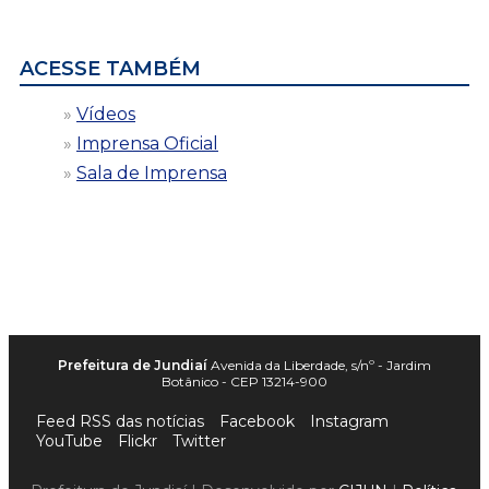
data
ACESSE TAMBÉM
Vídeos
Imprensa Oficial
Sala de Imprensa
Prefeitura de Jundiaí
Avenida da Liberdade, s/nº - Jardim
Botânico - CEP 13214-900
Feed RSS das notícias
Facebook
Instagram
YouTube
Flickr
Twitter