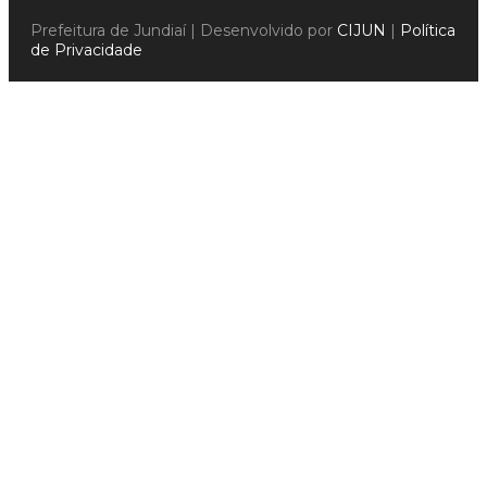
Prefeitura de Jundiaí | Desenvolvido por
CIJUN
|
Política
de Privacidade