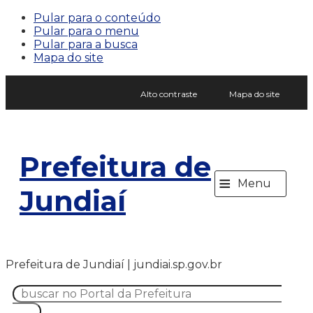
Pular para o conteúdo
Pular para o menu
Pular para a busca
Mapa do site
Alto contraste
Mapa do site
Prefeitura de
≡
Menu
Jundiaí
Prefeitura de Jundiaí | jundiai.sp.gov.br