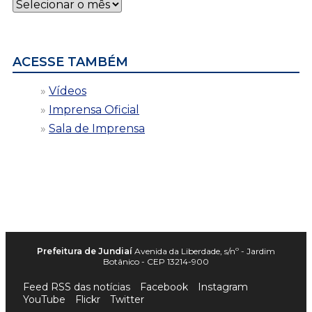
Notícias
por
data
ACESSE TAMBÉM
Vídeos
Imprensa Oficial
Sala de Imprensa
Prefeitura de Jundiaí
Avenida da Liberdade, s/nº - Jardim
Botânico - CEP 13214-900
Feed RSS das notícias
Facebook
Instagram
YouTube
Flickr
Twitter