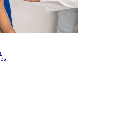
e
tes