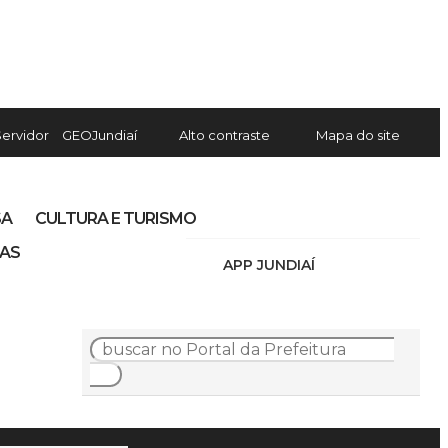
Servidor
GEOJundiaí
Alto contraste
Mapa do site
SA
CULTURA E TURISMO
IAS
APP JUNDIAÍ