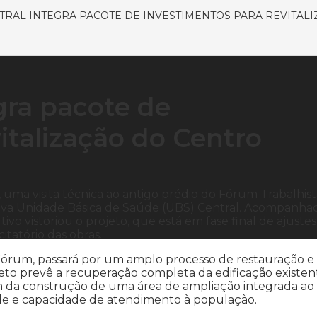
TRAL INTEGRA PACOTE DE INVESTIMENTOS PARA REVITAL
gra pacote de
italização do Centro
 uma visita técnica ao antigo prédio do Fórum Trabalhist
a nova Unidade Básica de Saúde (UBS) Central. Acompanha
ivo vistoriou o projeto, que está em fase final de ajuste
itatório das obras.
 Fórum, passará por um amplo processo de restauração e
to prevê a recuperação completa da edificação existen
ém da construção de uma área de ampliação integrada ao
dade e capacidade de atendimento à população.