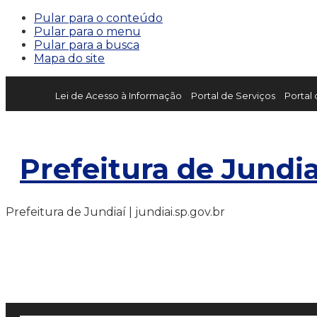
Pular para o conteúdo
Pular para o menu
Pular para a busca
Mapa do site
Lei de Acesso à Informação
Portal de Serviços
Portal
Prefeitura de Jundia
Prefeitura de Jundiaí | jundiai.sp.gov.br