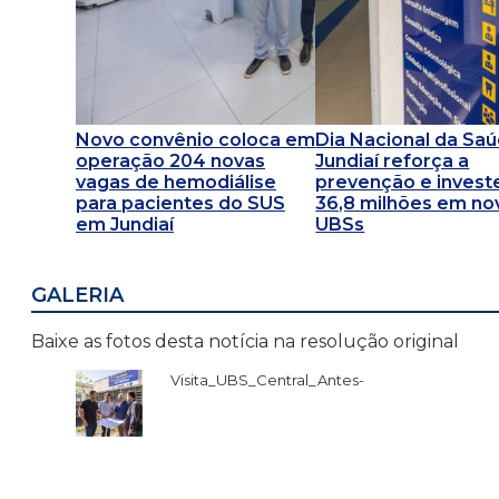
Novo convênio coloca em
Dia Nacional da Saú
operação 204 novas
Jundiaí reforça a
vagas de hemodiálise
prevenção e invest
para pacientes do SUS
36,8 milhões em no
em Jundiaí
UBSs
GALERIA
Baixe as fotos desta notícia na resolução original
Visita_UBS_Central_Antes-