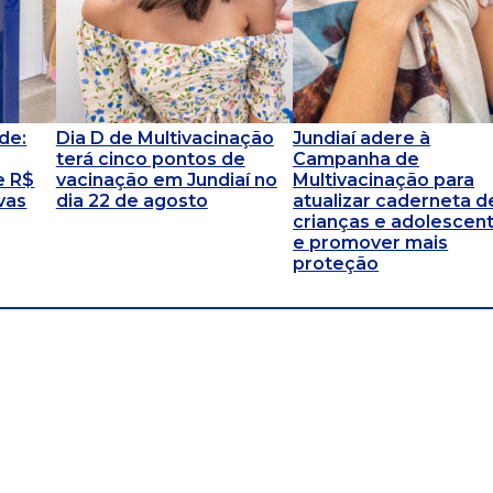
de:
Dia D de Multivacinação
Jundiaí adere à
terá cinco pontos de
Campanha de
e R$
vacinação em Jundiaí no
Multivacinação para
vas
dia 22 de agosto
atualizar caderneta d
crianças e adolescen
e promover mais
proteção