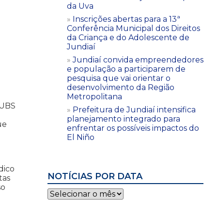
da Uva
Inscrições abertas para a 13ª
Conferência Municipal dos Direitos
da Criança e do Adolescente de
Jundiaí
Jundiaí convida empreendedores
e população a participarem de
pesquisa que vai orientar o
desenvolvimento da Região
Metropolitana
 UBS
Prefeitura de Jundiaí intensifica
planejamento integrado para
ue
enfrentar os possíveis impactos do
El Niño
dico
NOTÍCIAS POR DATA
tas
so
Notícias
por
data