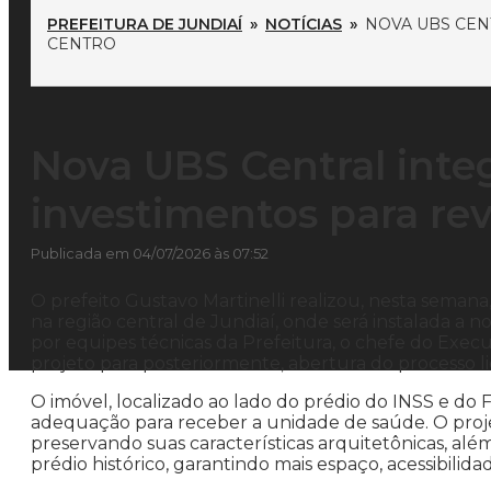
PREFEITURA DE JUNDIAÍ
»
NOTÍCIAS
»
NOVA UBS CEN
CENTRO
Nova UBS Central inte
investimentos para rev
Publicada em 04/07/2026 às 07:52
O prefeito Gustavo Martinelli realizou, nesta semana,
na região central de Jundiaí, onde será instalada 
por equipes técnicas da Prefeitura, o chefe do Execut
projeto para posteriormente, abertura do processo lic
O imóvel, localizado ao lado do prédio do INSS e do
adequação para receber a unidade de saúde. O proje
preservando suas características arquitetônicas, al
prédio histórico, garantindo mais espaço, acessibili