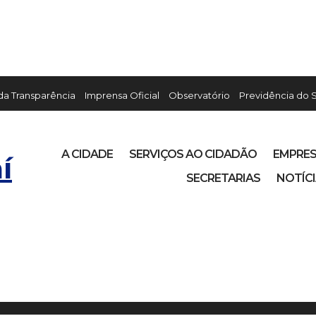
 da Transparência
Imprensa Oficial
Observatório
Previdência do 
A CIDADE
SERVIÇOS AO CIDADÃO
EMPRE
í
SECRETARIAS
NOTÍC