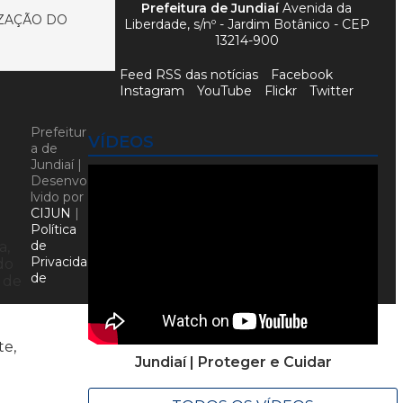
Prefeitura de Jundiaí
Avenida da
IZAÇÃO DO
Liberdade, s/nº - Jardim Botânico - CEP
13214-900
Feed RSS das notícias
Facebook
Instagram
YouTube
Flickr
Twitter
Prefeitur
VÍDEOS
a de
Jundiaí |
Desenvo
lvido por
CIJUN
|
Política
de
a,
Privacida
do
de
s de
te,
Jundiaí | Proteger e Cuidar