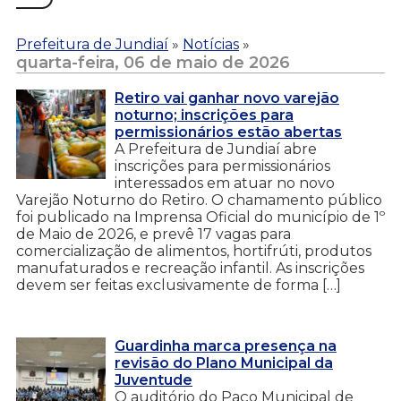
Prefeitura de Jundiaí
»
Notícias
»
quarta-feira, 06 de maio de 2026
Retiro vai ganhar novo varejão
noturno; inscrições para
permissionários estão abertas
A Prefeitura de Jundiaí abre
inscrições para permissionários
interessados em atuar no novo
Varejão Noturno do Retiro. O chamamento público
foi publicado na Imprensa Oficial do município de 1º
de Maio de 2026, e prevê 17 vagas para
comercialização de alimentos, hortifrúti, produtos
manufaturados e recreação infantil. As inscrições
devem ser feitas exclusivamente de forma […]
Guardinha marca presença na
revisão do Plano Municipal da
Juventude
O auditório do Paço Municipal de