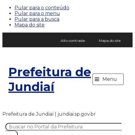
Pular para o conteúdo
Pular para o menu
Pular para a busca
Mapa do site
Alto contraste
Mapa do site
Prefeitura de
≡
Menu
Jundiaí
Prefeitura de Jundiaí | jundiai.sp.gov.br