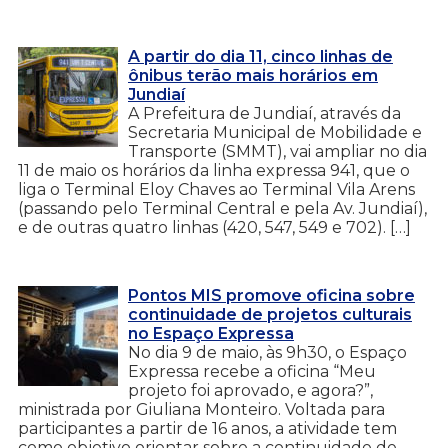
A partir do dia 11, cinco linhas de
ônibus terão mais horários em
Jundiaí
A Prefeitura de Jundiaí, através da
Secretaria Municipal de Mobilidade e
Transporte (SMMT), vai ampliar no dia
11 de maio os horários da linha expressa 941, que o
liga o Terminal Eloy Chaves ao Terminal Vila Arens
(passando pelo Terminal Central e pela Av. Jundiaí),
e de outras quatro linhas (420, 547, 549 e 702). […]
Pontos MIS promove oficina sobre
continuidade de projetos culturais
no Espaço Expressa
No dia 9 de maio, às 9h30, o Espaço
Expressa recebe a oficina “Meu
projeto foi aprovado, e agora?”,
ministrada por Giuliana Monteiro. Voltada para
participantes a partir de 16 anos, a atividade tem
como objetivo orientar sobre a continuidade de