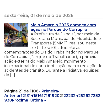
sexta-feira, 01 de maio de 2026
Maio Amarelo 2026 começa com
ação no Parque do Corrupira
A Prefeitura de Jundiaí, por meio da
Secretaria Municipal de Mobilidade e
Transporte (SMMT), realizou nesta
sexta-feira (01), durante as
comemorações do Dia do Trabalhador no Parque
do Corrupira (Parque do Trabalhador), a primeira
ação externa do Maio Amarelo, movimento
internacional de conscientização para a redução de
acidentes de trânsito. Durante a iniciativa, equipes
da […]
Página 21 de 1186
« Primeira
‹
Anterior
12
13
14
15
16
17
18
19
20
21
22
23
24
25
26
27
28
2
9
30
Próxima ›
Última »