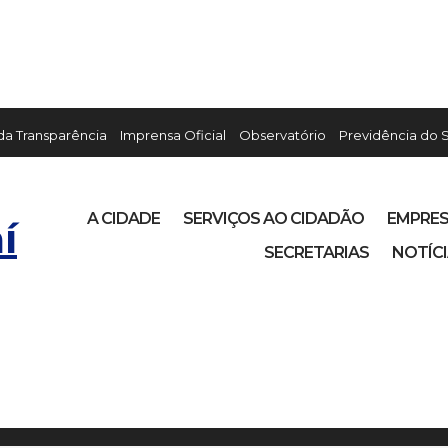
 da Transparência
Imprensa Oficial
Observatório
Previdência do 
A CIDADE
SERVIÇOS AO CIDADÃO
EMPRE
í
SECRETARIAS
NOTÍC