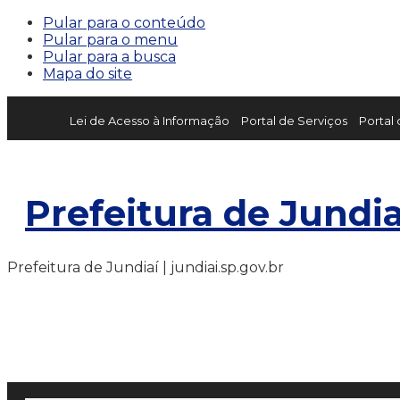
Pular para o conteúdo
Pular para o menu
Pular para a busca
Mapa do site
Lei de Acesso à Informação
Portal de Serviços
Portal
Prefeitura de Jundia
Prefeitura de Jundiaí | jundiai.sp.gov.br