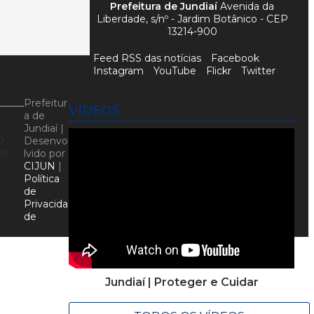
Prefeitura de Jundiaí
Avenida da
Liberdade, s/nº - Jardim Botânico - CEP
13214-900
Feed RSS das notícias
Facebook
Instagram
YouTube
Flickr
Twitter
Prefeitur
VÍDEOS
a de
Jundiaí |
o
Desenvo
es
lvido por
a
CIJUN
|
Política
de
Privacida
de
Jundiaí | Proteger e Cuidar