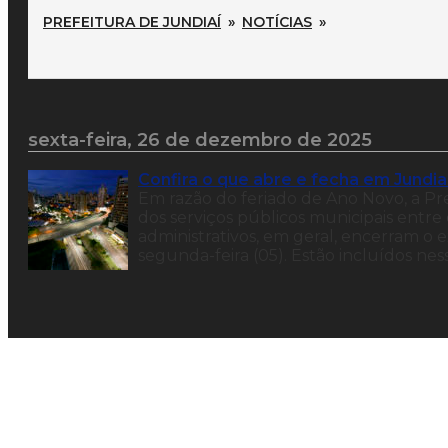
PREFEITURA DE JUNDIAÍ
»
NOTÍCIAS
»
sexta-feira, 26 de dezembro de 2025
Confira o que abre e fecha em Jundia
Em razão do feriado de Ano Novo, a Pr
dos serviços públicos municipais entre
administrativos, em geral, encerram o e
segunda-feira (05). Estão incluídos ne