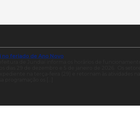
í no feriado de Ano Novo
efeitura de Jundiaí informa os horários de funcionament
 os dias 29 de dezembro e 5 de janeiro de 2026. Os setor
xpediente na terça-feira (29) e retornam às atividades n
ssa programação os […]