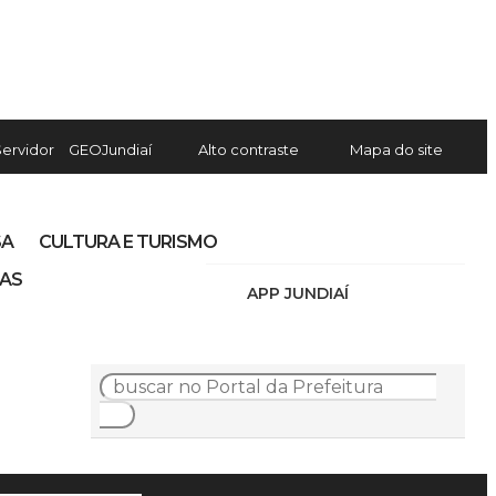
Servidor
GEOJundiaí
Alto contraste
Mapa do site
SA
CULTURA E TURISMO
IAS
APP JUNDIAÍ