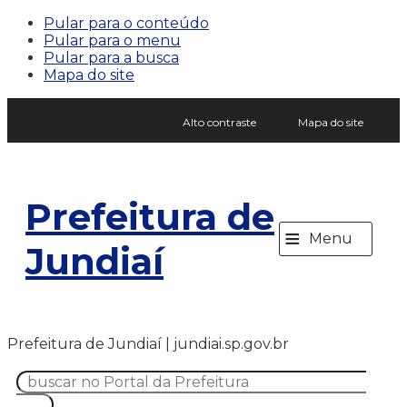
Pular para o conteúdo
Pular para o menu
Pular para a busca
Mapa do site
Alto contraste
Mapa do site
Prefeitura de
≡
Menu
Jundiaí
Prefeitura de Jundiaí | jundiai.sp.gov.br