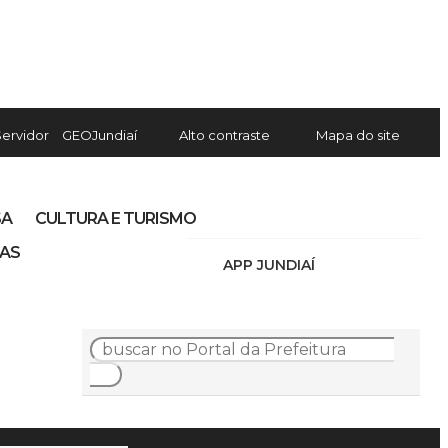
Servidor
GEOJundiaí
Alto contraste
Mapa do site
SA
CULTURA E TURISMO
IAS
APP JUNDIAÍ