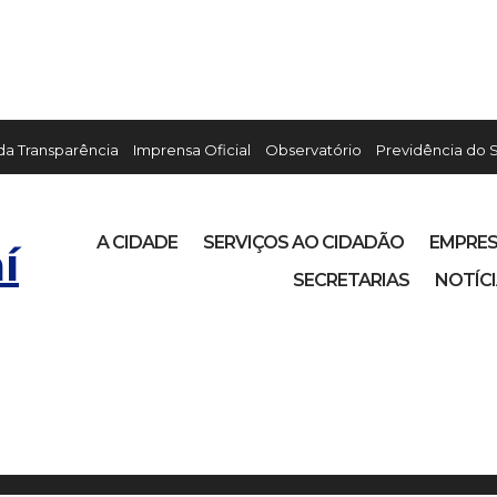
 da Transparência
Imprensa Oficial
Observatório
Previdência do 
A CIDADE
SERVIÇOS AO CIDADÃO
EMPRE
í
SECRETARIAS
NOTÍC