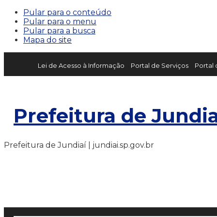
Pular para o conteúdo
Pular para o menu
Pular para a busca
Mapa do site
Lei de Acesso à Informação
Portal de Serviços
Portal
Prefeitura de Jundia
Prefeitura de Jundiaí | jundiai.sp.gov.br