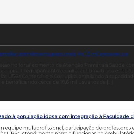
ampliar atendimento para mais de 10 mil pessoas na
passo no fortalecimento da Atenção Primária à Saúde co
rrupira. O equipamento reunirá, em uma única estrutu
elas UBSs Centenário e Corrupira, ampliando a capacida
 e beneficiando cerca de 10,6 mil usuários da […]
izado à população idosa com integração à Faculdade 
m equipe multiprofissional, participação de professores 
 às UBSs. Atendimento passa a funcionar no Ambulatóri