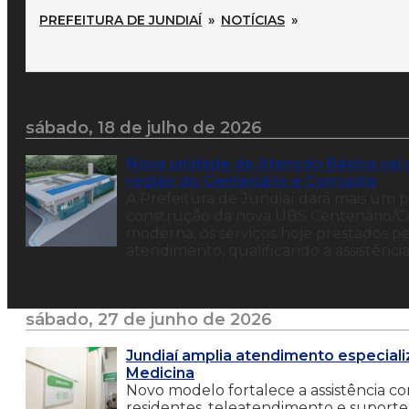
PREFEITURA DE JUNDIAÍ
»
NOTÍCIAS
»
sábado, 18 de julho de 2026
Nova unidade de Atenção Básica vai 
região do Centenário e Corrupira
A Prefeitura de Jundiaí dará mais um 
construção da nova UBS Centenário/Co
moderna, os serviços hoje prestados p
atendimento, qualificando a assistência
sábado, 27 de junho de 2026
Jundiaí amplia atendimento especial
Medicina
Novo modelo fortalece a assistência co
residentes, teleatendimento e suporte