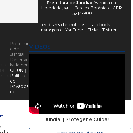
Prefeitura de Jundiaí
Avenida da
Liberdade, s/nº - Jardim Botânico - CEP
13214-900
Feed RSS das notícias
Facebook
Instagram
YouTube
Flickr
Twitter
Prefeitur
VÍDEOS
a de
Jundiaí |
Desenvo
m a
lvido por
ra
CIJUN
|
de de
Política
de
Privacida
de
de
Jundiaí | Proteger e Cuidar
e
o da