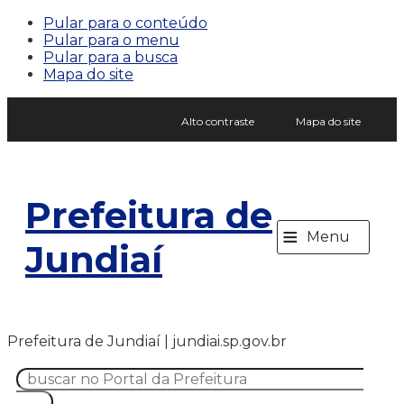
Pular para o conteúdo
Pular para o menu
Pular para a busca
Mapa do site
Alto contraste
Mapa do site
Prefeitura de
≡
Menu
Jundiaí
Prefeitura de Jundiaí | jundiai.sp.gov.br