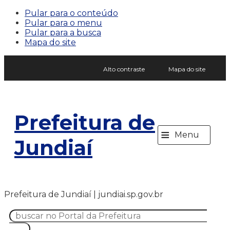
Pular para o conteúdo
Pular para o menu
Pular para a busca
Mapa do site
Alto contraste
Mapa do site
Prefeitura de
≡
Menu
Jundiaí
Prefeitura de Jundiaí | jundiai.sp.gov.br