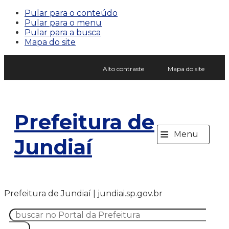
Pular para o conteúdo
Pular para o menu
Pular para a busca
Mapa do site
Alto contraste
Mapa do site
Prefeitura de
≡
Menu
Jundiaí
Prefeitura de Jundiaí | jundiai.sp.gov.br