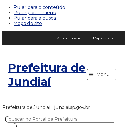
Pular para o conteúdo
Pular para o menu
Pular para a busca
Mapa do site
Alto contraste
Mapa do site
Prefeitura de
≡
Menu
Jundiaí
Prefeitura de Jundiaí | jundiai.sp.gov.br