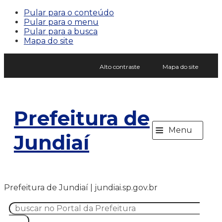
Pular para o conteúdo
Pular para o menu
Pular para a busca
Mapa do site
Alto contraste
Mapa do site
Prefeitura de
≡
Menu
Jundiaí
Prefeitura de Jundiaí | jundiai.sp.gov.br