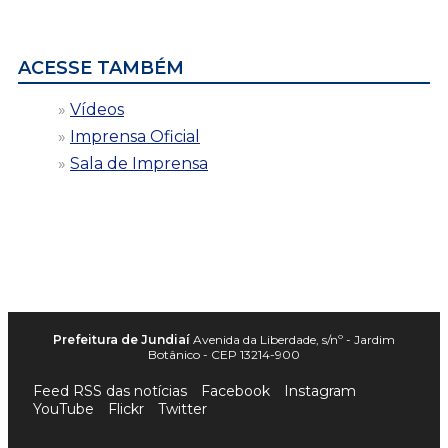
por
data
ACESSE TAMBÉM
Vídeos
Imprensa Oficial
Sala de Imprensa
Prefeitura de Jundiaí
Avenida da Liberdade, s/nº - Jardim
Botânico - CEP 13214-900
Feed RSS das notícias
Facebook
Instagram
YouTube
Flickr
Twitter