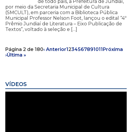
de todo país, a Prefeitura de Jundiaí,
por meio da Secretaria Municipal de Cultura
(SMCULT), em parceria com a Biblioteca Pública
Municipal Professor Nelson Foot, lançou o edital “4º
Prêmio Jundiaí de Literatura – Eixo Publicação de
Textos”, voltado à seleção e […]
Página 2 de 180
‹ Anterior
1
2
3
4
5
6
7
8
9
10
11
Próxima
›
Última »
VÍDEOS