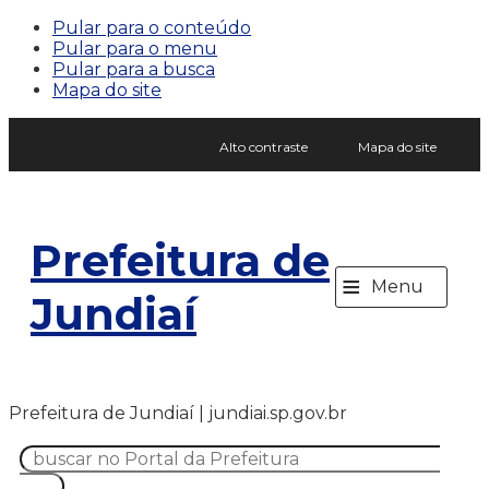
Pular para o conteúdo
Pular para o menu
Pular para a busca
Mapa do site
Alto contraste
Mapa do site
Prefeitura de
≡
Menu
Jundiaí
Prefeitura de Jundiaí | jundiai.sp.gov.br