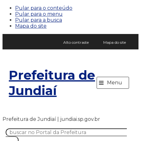
Pular para o conteúdo
Pular para o menu
Pular para a busca
Mapa do site
Alto contraste
Mapa do site
Prefeitura de
≡
Menu
Jundiaí
Prefeitura de Jundiaí | jundiai.sp.gov.br