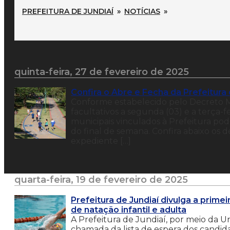
PREFEITURA DE JUNDIAÍ
»
NOTÍCIAS
»
quinta-feira, 27 de fevereiro de 2025
Confira o Abre e Fecha da Prefeitura
Conforme estabelecido pelo Decreto M
facultativos a segunda (03) e a terça-f
municipais vinculados à Prefeitura pod
do final de semana. Confira abaixo os d
expediente […]
quarta-feira, 19 de fevereiro de 2025
Prefeitura de Jundiaí divulga a prim
de natação infantil e adulta
A Prefeitura de Jundiaí, por meio da U
chamada da lista de espera dos candid