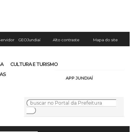
Servidor
GEOJundiaí
Alto contraste
Mapa do site
SA
CULTURA E TURISMO
IAS
APP JUNDIAÍ