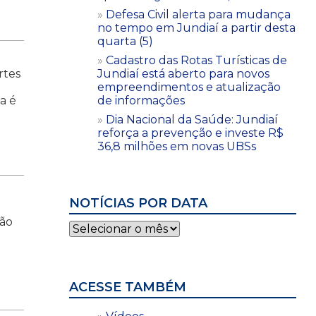
Defesa Civil alerta para mudança
no tempo em Jundiaí a partir desta
quarta (5)
Cadastro das Rotas Turísticas de
rtes
Jundiaí está aberto para novos
empreendimentos e atualização
a é
de informações
Dia Nacional da Saúde: Jundiaí
reforça a prevenção e investe R$
36,8 milhões em novas UBSs
NOTÍCIAS POR DATA
são
Notícias
por
data
ACESSE TAMBÉM