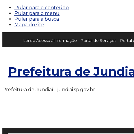
Pular para o conteúdo
Pular para o menu
Pular para a busca
Mapa do site
Lei de Acesso à Informação
Portal de Serviços
Portal
Prefeitura de Jundia
Prefeitura de Jundiaí | jundiai.sp.gov.br