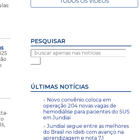
TODOS OS VÍDEOS
las:
PESQUISAR
as
025
ção
o
ÚLTIMAS NOTÍCIAS
Novo convênio coloca em
operação 204 novas vagas de
hemodiálise para pacientes do SUS
xta-
em Jundiaí
xo
li,
Jundiaí segue entre as melhores
do Brasil no Ideb com avanço na
aprendizagem e nota 7,1