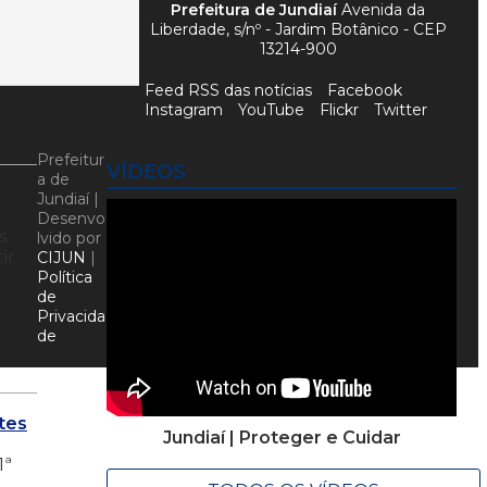
Prefeitura de Jundiaí
Avenida da
Liberdade, s/nº - Jardim Botânico - CEP
13214-900
Feed RSS das notícias
Facebook
Instagram
YouTube
Flickr
Twitter
Prefeitur
VÍDEOS
a de
Jundiaí |
Desenvo
s
lvido por
ir
CIJUN
|
Política
de
Privacida
de
tes
Jundiaí | Proteger e Cuidar
1ª