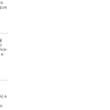
ra
 que
í
ao
ice-
 e
4) e
do