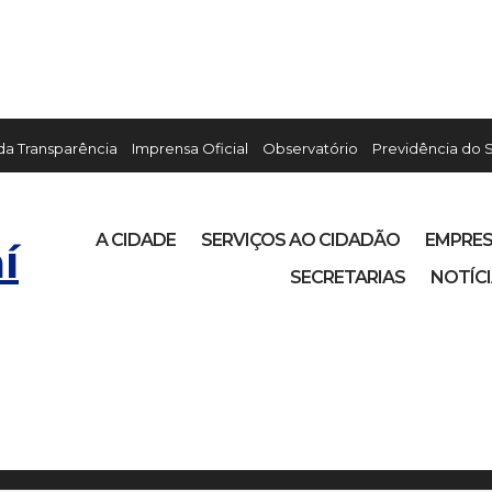
 da Transparência
Imprensa Oficial
Observatório
Previdência do 
A CIDADE
SERVIÇOS AO CIDADÃO
EMPRE
í
SECRETARIAS
NOTÍC