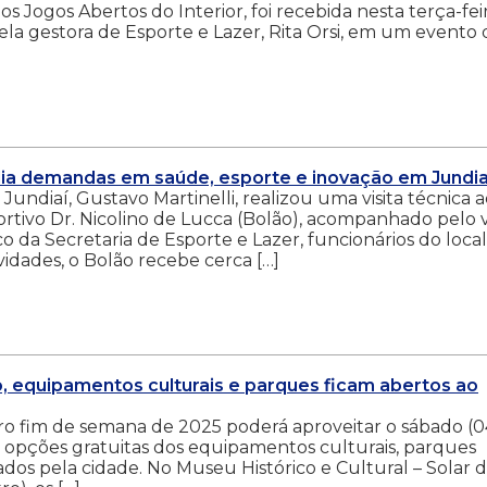
s Jogos Abertos do Interior, foi recebida nesta terça-fei
pela gestora de Esporte e Lazer, Rita Orsi, em um evento
avalia demandas em saúde, esporte e inovação em Jundia
e Jundiaí, Gustavo Martinelli, realizou uma visita técnica 
rtivo Dr. Nicolino de Lucca (Bolão), acompanhado pelo v
co da Secretaria de Esporte e Lazer, funcionários do local
idades, o Bolão recebe cerca […]
o, equipamentos culturais e parques ficam abertos ao
ro fim de semana de 2025 poderá aproveitar o sábado (0
 as opções gratuitas dos equipamentos culturais, parques
ados pela cidade. No Museu Histórico e Cultural – Solar 