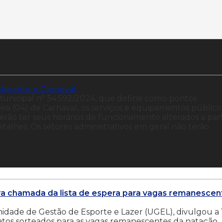
 durante o Carnaval
unicipal nº 34.592/2024, que define como pontos
eira (04) de Carnaval, os serviços e equipamentos público
erão ter seus horários de funcionamento alterados a part
etalhes: Os setores administrativos em geral não terão
eira chamada da lista de espera para vagas remanescen
nidade de Gestão de Esporte e Lazer (UGEL), divulgou a 
atos sorteados para as vagas remanescentes da natação