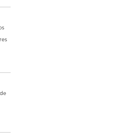
os
res
 de