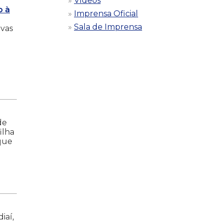
Vídeos
o à
Imprensa Oficial
Sala de Imprensa
uvas
de
ilha
 que
iaí,