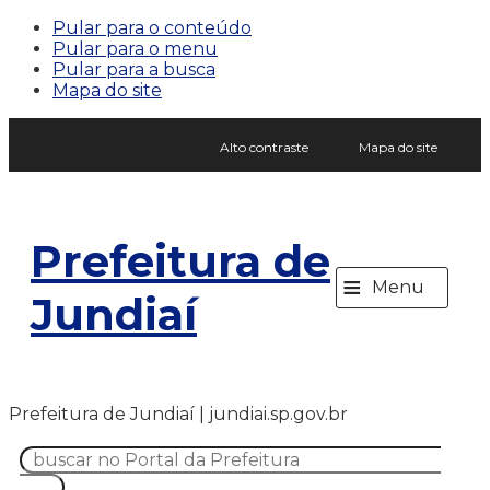
Pular para o conteúdo
Pular para o menu
Pular para a busca
Mapa do site
Alto contraste
Mapa do site
Prefeitura de
≡
Menu
Jundiaí
Prefeitura de Jundiaí | jundiai.sp.gov.br