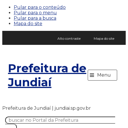
Pular para o conteúdo
Pular para o menu
Pular para a busca
Mapa do site
Alto contraste
Mapa do site
Prefeitura de
≡
Menu
Jundiaí
Prefeitura de Jundiaí | jundiai.sp.gov.br