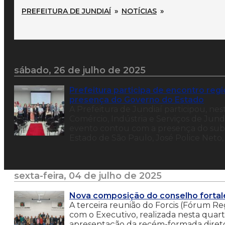
PREFEITURA DE JUNDIAÍ
»
NOTÍCIAS
»
sábado, 26 de julho de 2025
Prefeitura participa de encontro re
presença do Governo do Estado
A Prefeitura de Jundiaí participou, n
Comércio, Indústria e Serviços de Jund
evento contou com a presença do sub
Estado de São Paulo, José Police Neto,
sexta-feira, 04 de julho de 2025
Nova composição do conselho fortale
A terceira reunião do Forcis (Fórum Re
com o Executivo, realizada nesta quarta
apresentação da recém-formada diretor