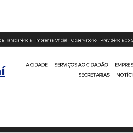
 da Transparência
Imprensa Oficial
Observatório
Previdência do 
A CIDADE
SERVIÇOS AO CIDADÃO
EMPRE
í
SECRETARIAS
NOTÍC