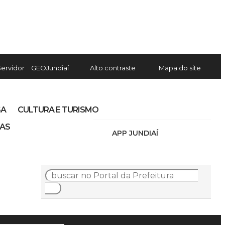
Servidor
GEOJundiaí
Alto contraste
Mapa do site
SA
CULTURA E TURISMO
IAS
APP JUNDIAÍ