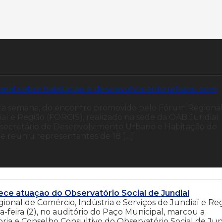
gional sobre habitação e desenvolvimento urbano com
esta semana, do encontro promovido pelo Fórum Regiona
iaí e Região (FORCIS), realizado na sede da OAB Jundiaí.
secretário de Desenvolvimento Urbano e Habitação do
 e reuniu representantes de 18 […]
ce atuação do Observatório Social de Jundiaí
gional de Comércio, Indústria e Serviços de Jundiaí e Re
-feira (2), no auditório do Paço Municipal, marcou a
ia e Conselho Consultivo do Observatório Social de Jun