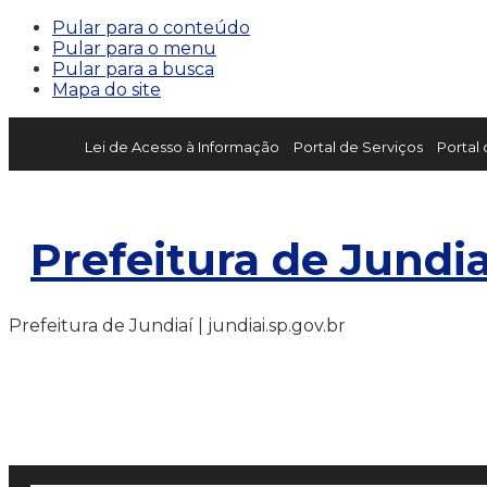
Pular para o conteúdo
Pular para o menu
Pular para a busca
Mapa do site
Lei de Acesso à Informação
Portal de Serviços
Portal
Prefeitura de Jundia
Prefeitura de Jundiaí | jundiai.sp.gov.br