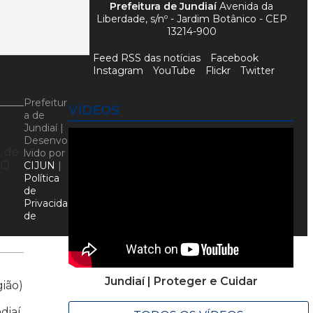
Prefeitura de Jundiaí
Avenida da
Liberdade, s/nº - Jardim Botânico - CEP
13214-900
Feed RSS das notícias
Facebook
Instagram
YouTube
Flickr
Twitter
Prefeitur
VÍDEOS
a de
Jundiaí |
Desenvo
l de
lvido por
 O
CIJUN
|
Política
de
Privacida
de
Jundiaí | Proteger e Cuidar
gião)
diaí.