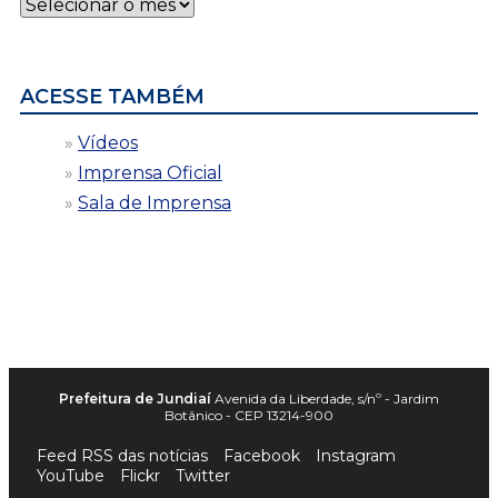
Notícias
por
data
ACESSE TAMBÉM
Vídeos
Imprensa Oficial
Sala de Imprensa
Prefeitura de Jundiaí
Avenida da Liberdade, s/nº - Jardim
Botânico - CEP 13214-900
Feed RSS das notícias
Facebook
Instagram
YouTube
Flickr
Twitter