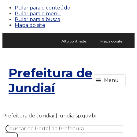
Pular para o conteúdo
Pular para o menu
Pular para a busca
Mapa do site
Alto contraste
Mapa do site
Prefeitura de
≡
Menu
Jundiaí
Prefeitura de Jundiaí | jundiai.sp.gov.br