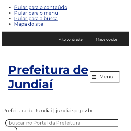
Pular para o conteúdo
Pular para o menu
Pular para a busca
Mapa do site
Alto contraste
Mapa do site
Prefeitura de
≡
Menu
Jundiaí
Prefeitura de Jundiaí | jundiai.sp.gov.br