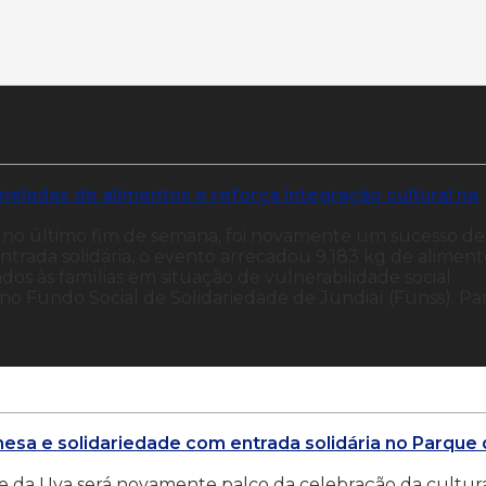
neladas de alimentos e reforça integração cultural na
do no último fim de semana, foi novamente um sucesso de
entrada solidária, o evento arrecadou 9.183 kg de aliment
dos às famílias em situação de vulnerabilidade social
no Fundo Social de Solidariedade de Jundiaí (Funss). Pa
onesa e solidariedade com entrada solidária no Parque
que da Uva será novamente palco da celebração da cultur