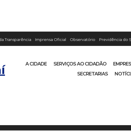
 da Transparência
Imprensa Oficial
Observatório
Previdência do 
A CIDADE
SERVIÇOS AO CIDADÃO
EMPRE
í
SECRETARIAS
NOTÍC