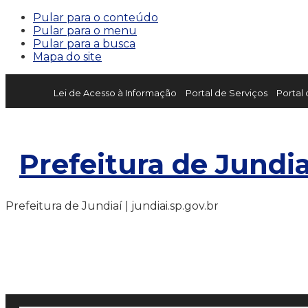
Pular para o conteúdo
Pular para o menu
Pular para a busca
Mapa do site
Lei de Acesso à Informação
Portal de Serviços
Portal
Prefeitura de Jundia
Prefeitura de Jundiaí | jundiai.sp.gov.br