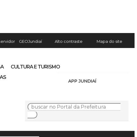
Servidor
GEOJundiaí
Alto contraste
Mapa do site
SA
CULTURA E TURISMO
IAS
APP JUNDIAÍ