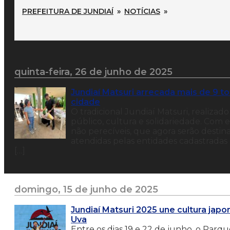
PREFEITURA DE JUNDIAÍ
»
NOTÍCIAS
»
quinta-feira, 26 de junho de 2025
Jundiaí Matsuri arrecada mais de 9 to
cidade
O tradicional Jundiaí Matsuri, realiza
público, cultura e solidariedade. Com 
não perecíveis, que agora serão destina
atendidas pelas entidades cadastradas 
[…]
domingo, 15 de junho de 2025
Jundiaí Matsuri 2025 une cultura jap
Uva
Entre os dias 19 e 22 de junho, o Par