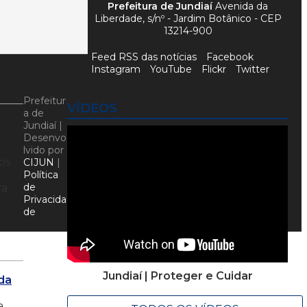
Prefeitura de Jundiaí
Avenida da
Liberdade, s/nº - Jardim Botânico - CEP
13214-900
Feed RSS das notícias
Facebook
Instagram
YouTube
Flickr
Twitter
Prefeitur
VÍDEOS
a de
Jundiaí |
Desenvo
lvido por
os
CIJUN
|
Política
de
ra
Privacida
de
Jundiaí | Proteger e Cuidar
 da
a