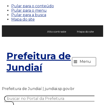
Pular para o conteúdo
Pular para o menu
Pular para a busca
Mapa do site
Alto contraste
Mapa do site
Prefeitura de
≡
Menu
Jundiaí
Prefeitura de Jundiaí | jundiai.sp.gov.br