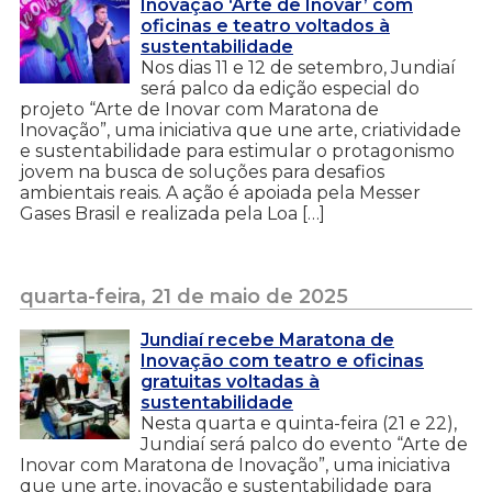
Inovação ‘Arte de Inovar’ com
oficinas e teatro voltados à
sustentabilidade
Nos dias 11 e 12 de setembro, Jundiaí
será palco da edição especial do
projeto “Arte de Inovar com Maratona de
Inovação”, uma iniciativa que une arte, criatividade
e sustentabilidade para estimular o protagonismo
jovem na busca de soluções para desafios
ambientais reais. A ação é apoiada pela Messer
Gases Brasil e realizada pela Loa […]
quarta-feira, 21 de maio de 2025
Jundiaí recebe Maratona de
Inovação com teatro e oficinas
gratuitas voltadas à
sustentabilidade
Nesta quarta e quinta-feira (21 e 22),
Jundiaí será palco do evento “Arte de
Inovar com Maratona de Inovação”, uma iniciativa
que une arte, inovação e sustentabilidade para