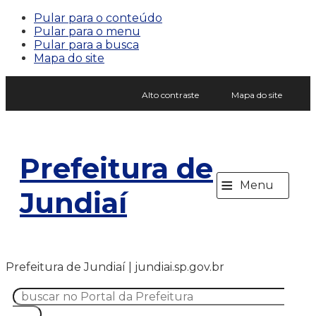
Pular para o conteúdo
Pular para o menu
Pular para a busca
Mapa do site
Alto contraste
Mapa do site
Prefeitura de
≡
Menu
Jundiaí
Prefeitura de Jundiaí | jundiai.sp.gov.br