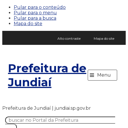
Pular para o conteúdo
Pular para o menu
Pular para a busca
Mapa do site
Alto contraste
Mapa do site
Prefeitura de
≡
Menu
Jundiaí
Prefeitura de Jundiaí | jundiai.sp.gov.br