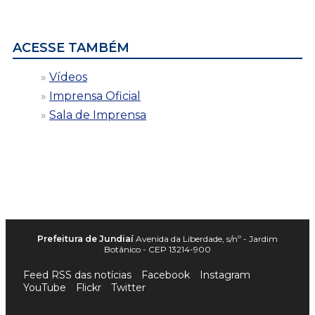
por
data
ACESSE TAMBÉM
Vídeos
Imprensa Oficial
Sala de Imprensa
Prefeitura de Jundiaí
Avenida da Liberdade, s/nº - Jardim
Botânico - CEP 13214-900
Feed RSS das notícias
Facebook
Instagram
YouTube
Flickr
Twitter