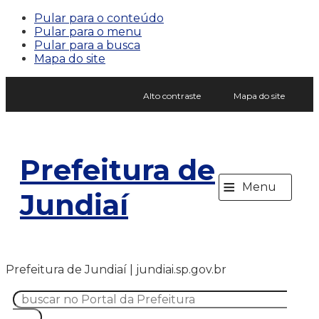
Pular para o conteúdo
Pular para o menu
Pular para a busca
Mapa do site
Alto contraste
Mapa do site
Prefeitura de
≡
Menu
Jundiaí
Prefeitura de Jundiaí | jundiai.sp.gov.br