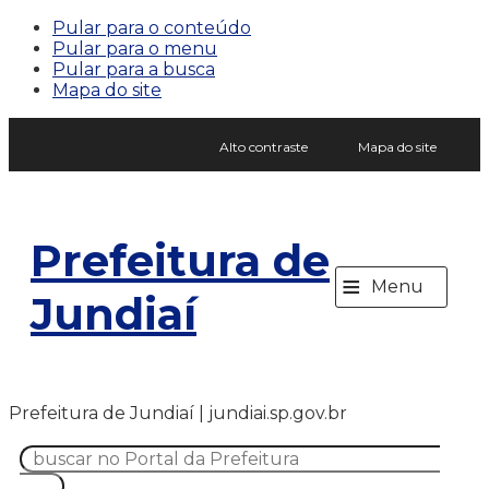
Pular para o conteúdo
Pular para o menu
Pular para a busca
Mapa do site
Alto contraste
Mapa do site
Prefeitura de
≡
Menu
Jundiaí
Prefeitura de Jundiaí | jundiai.sp.gov.br