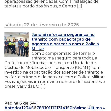
operações são gerenciadas. Com a instalação de
tablets a bordo dos ônibus, o Centro […]
sábado, 22 de fevereiro de 2025
Jundiaí reforça a segurança no
trânsito com capacitação de
agentes e parceria com a Polícia
Militar
Com o compromisso de tornar o
trânsito mais seguro para todos, a
Prefeitura de Jundiaí, por meio da Unidade de
Gestão de Mobilidade e Transporte (UGMT), tem
investido na capacitação dos agentes de trânsito e
no fortalecimento da parceria com a Polícia Militar.
Essas ações visam reduzir o número de acidentes e
preservar vidas. O […]
Página 6 de 34
‹
Anterior
1
2
3
4
5
6
7
8
9
10
11
12
13
14
15
Próxima ›
Última »