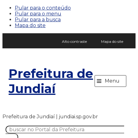
Pular para o conteúdo
Pular para o menu
Pular para a busca
Mapa do site
Alto contraste
Mapa do site
Prefeitura de
≡
Menu
Jundiaí
Prefeitura de Jundiaí | jundiai.sp.gov.br