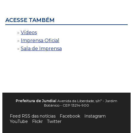
por
data
ACESSE TAMBÉM
Vídeos
Imprensa Oficial
Sala de Imprensa
Prefeitura de Jundiaí
Avenida da Liberdade, s/nº - Jardim
Botânico - CEP 13214-900
Feed RSS das notícias
Facebook
Instagram
YouTube
Flickr
Twitter