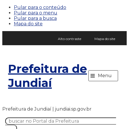
Pular para o conteúdo
Pular para o menu
Pular para a busca
Mapa do site
Alto contraste
Mapa do site
Prefeitura de
≡
Menu
Jundiaí
Prefeitura de Jundiaí | jundiai.sp.gov.br