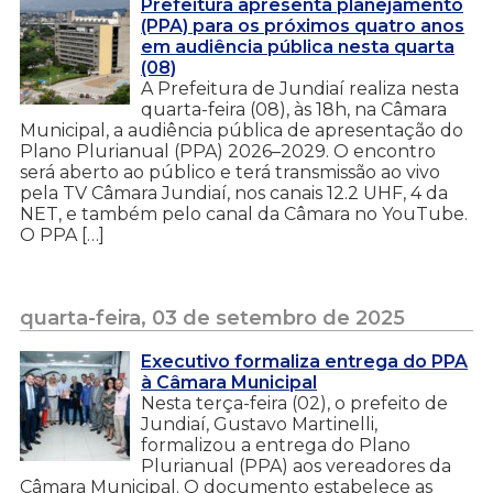
Prefeitura apresenta planejamento
(PPA) para os próximos quatro anos
em audiência pública nesta quarta
(08)
A Prefeitura de Jundiaí realiza nesta
quarta-feira (08), às 18h, na Câmara
Municipal, a audiência pública de apresentação do
Plano Plurianual (PPA) 2026–2029. O encontro
será aberto ao público e terá transmissão ao vivo
pela TV Câmara Jundiaí, nos canais 12.2 UHF, 4 da
NET, e também pelo canal da Câmara no YouTube.
O PPA […]
quarta-feira, 03 de setembro de 2025
Executivo formaliza entrega do PPA
à Câmara Municipal
Nesta terça-feira (02), o prefeito de
Jundiaí, Gustavo Martinelli,
formalizou a entrega do Plano
Plurianual (PPA) aos vereadores da
Câmara Municipal. O documento estabelece as