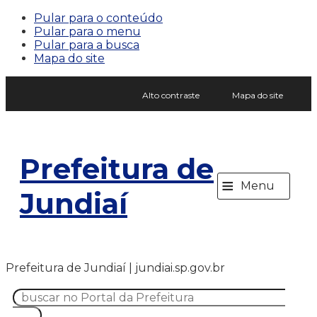
Pular para o conteúdo
Pular para o menu
Pular para a busca
Mapa do site
Alto contraste
Mapa do site
Prefeitura de
≡
Menu
Jundiaí
Prefeitura de Jundiaí | jundiai.sp.gov.br