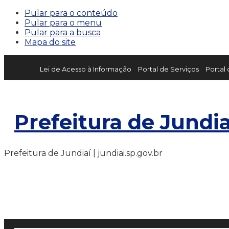
Pular para o conteúdo
Pular para o menu
Pular para a busca
Mapa do site
Lei de Acesso à Informação
Portal de Serviços
Portal
Prefeitura de Jundia
Prefeitura de Jundiaí | jundiai.sp.gov.br