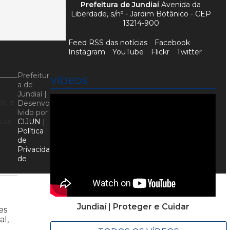
Prefeitura de Jundiaí
Avenida da
Liberdade, s/nº - Jardim Botânico - CEP
13214-900
Feed RSS das notícias
Facebook
Instagram
YouTube
Flickr
Twitter
Prefeitur
VÍDEOS
a de
Jundiaí |
o, e
Desenvo
lvido por
 as
CIJUN
|
Política
de
Privacida
de
Jundiaí | Proteger e Cuidar
es
al,