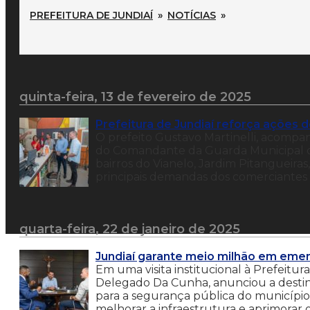
PREFEITURA DE JUNDIAÍ
»
NOTÍCIAS
»
quinta-feira, 13 de fevereiro de 2025
Prefeitura de Jundiaí reforça ações 
O prefeito Gustavo Martinelli, acompa
do Comandante da Guarda Municipal de J
bairros do Vianelo, Jardim Pitangueiras
principais demandas dos comerciantes 
quarta-feira, 22 de janeiro de 2025
Jundiaí garante meio milhão em emen
Em uma visita institucional à Prefeitur
Delegado Da Cunha, anunciou a desti
para a segurança pública do município.
melhorar a infraestrutura e aprimorar