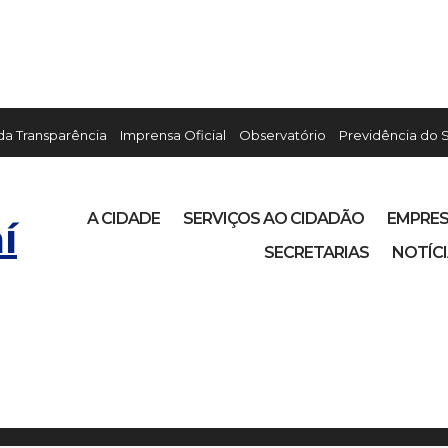
 da Transparência
Imprensa Oficial
Observatório
Previdência do 
A CIDADE
SERVIÇOS AO CIDADÃO
EMPRE
í
SECRETARIAS
NOTÍC