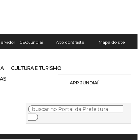
Servidor
GEOJundiaí
Alto contraste
Mapa do site
SA
CULTURA E TURISMO
IAS
APP JUNDIAÍ