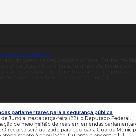
de segurança pública
nhado do gestor de Segurança Municipal, Guilherme Rig
undiaí, Cássio Nicola, realizou uma visita técnica aos
, Vila Argos e Vila Arens. Durante a agenda, foram ouvidas
e moradores, com foco na segurança e na […]
das parlamentares para a segurança pública
a de Jundiaí nesta terça-feira (22), o Deputado Federal,
nação de meio milhão de reais em emendas parlamentar
 O recurso será utilizado para equipar a Guarda Municip
 o atendimento à população. Durante o encontro […]