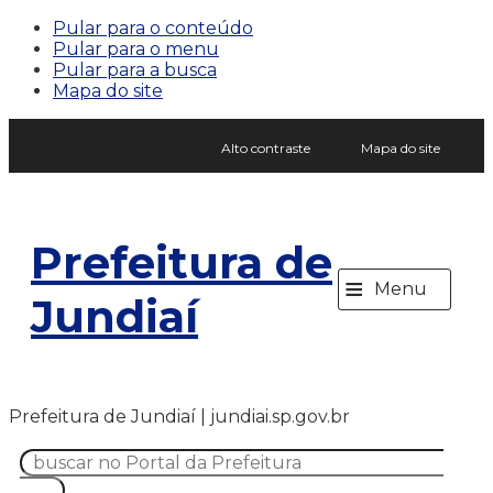
Pular para o conteúdo
Pular para o menu
Pular para a busca
Mapa do site
Alto contraste
Mapa do site
Prefeitura de
≡
Menu
Jundiaí
Prefeitura de Jundiaí | jundiai.sp.gov.br