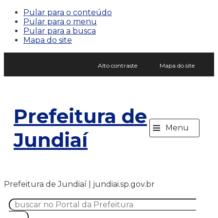
Pular para o conteúdo
Pular para o menu
Pular para a busca
Mapa do site
Alto contraste
Mapa do site
Prefeitura de
≡
Menu
Jundiaí
Prefeitura de Jundiaí | jundiai.sp.gov.br