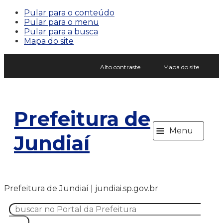
Pular para o conteúdo
Pular para o menu
Pular para a busca
Mapa do site
Alto contraste
Mapa do site
Prefeitura de
≡
Menu
Jundiaí
Prefeitura de Jundiaí | jundiai.sp.gov.br