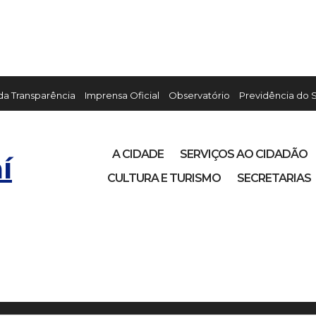
 da Transparência
Imprensa Oficial
Observatório
Previdência do 
A CIDADE
SERVIÇOS AO CIDADÃO
í
CULTURA E TURISMO
SECRETARIAS