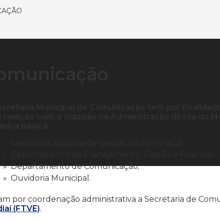
CAÇÃO
omunicação
ecretaria Municipal de Comunicação tem por finalidad
e relação com o cidadão na Administração direta do Mu
ânica básica:
Secretaria Adjunta de Gestão da Informação;
Departamento de Planejamento, Gestão e Finanças;
Departamento de Comunicação;
Ouvidoria Municipal.
am por coordenação administrativa a Secretaria de Com
iaí (FTVE)
.