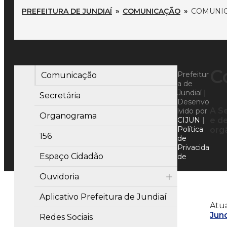
PREFEITURA DE JUNDIAÍ
»
COMUNICAÇÃO
»
COMUNI
C
Prefeitur
Comunicação
a de
Jundiaí |
Secretária
Desenvo
A S
lvido por
Organograma
CIJUN
|
e d
Política
org
156
de
Privacida
Espaço Cidadão
de
Ouvidoria
Aplicativo Prefeitura de Jundiaí
Atu
Jund
Redes Sociais