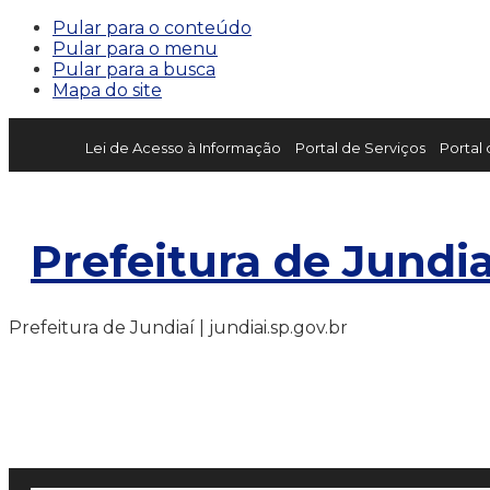
Pular para o conteúdo
Pular para o menu
Pular para a busca
Mapa do site
Lei de Acesso à Informação
Portal de Serviços
Portal
Prefeitura de Jundia
Prefeitura de Jundiaí | jundiai.sp.gov.br