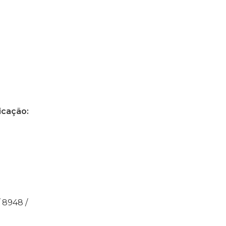
icação:
/ 8948 /