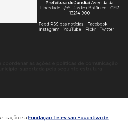
Prefeitura de Jundiaí
Avenida da
Liberdade, s/nº - Jardim Botânico - CEP
13214-900
Feed RSS das notícias
Facebook
Instagram
YouTube
Flickr
Twitter
e coordenar as ações e políticas de comunicação
nicípio, suportada pela seguinte estrutura
unicação e a
Fundação Televisão Educativa de