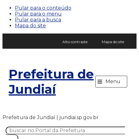
Pular para o conteúdo
Pular para o menu
Pular para a busca
Mapa do site
Alto contraste
Mapa do site
Prefeitura de
≡
Menu
Jundiaí
Prefeitura de Jundiaí | jundiai.sp.gov.br