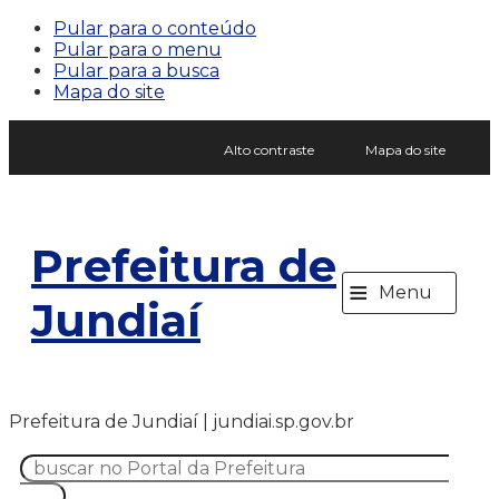
Pular para o conteúdo
Pular para o menu
Pular para a busca
Mapa do site
Alto contraste
Mapa do site
Prefeitura de
≡
Menu
Jundiaí
Prefeitura de Jundiaí | jundiai.sp.gov.br