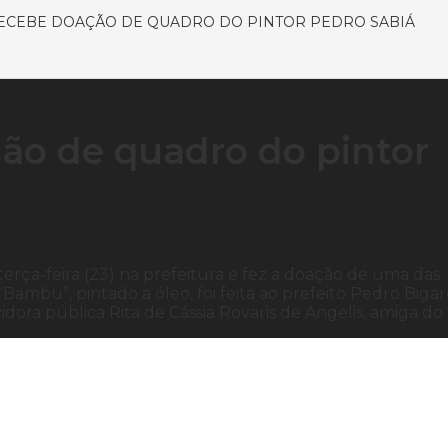
ECEBE DOAÇÃO DE QUADRO DO PINTOR PEDRO SABIÁ
ção de quadro do pintor
erça-feira (23) na prefeitura e fez a doação de uma das
ambu”, pintado a óleo, foi feita ao prefeito Pedro Bigar
vidora pública Rita de Cássia Rovaris de Angelis, amiga do