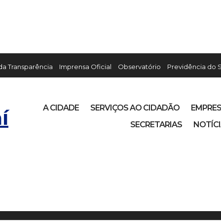
 da Transparência
Imprensa Oficial
Observatório
Previdência do 
A CIDADE
SERVIÇOS AO CIDADÃO
EMPRE
í
SECRETARIAS
NOTÍC