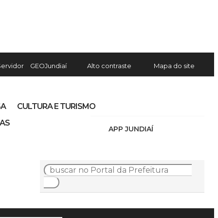
Servidor
GEOJundiaí
Alto contraste
Mapa do site
SA
CULTURA E TURISMO
IAS
APP JUNDIAÍ