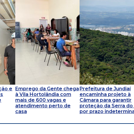
ção e
Emprego da Gente chega
Prefeitura de Jundiaí
as
à Vila Hortolândia com
encaminha projeto à
e
mais de 600 vagas e
Câmara para garantir
atendimento perto de
proteção da Serra do 
casa
por prazo indetermin