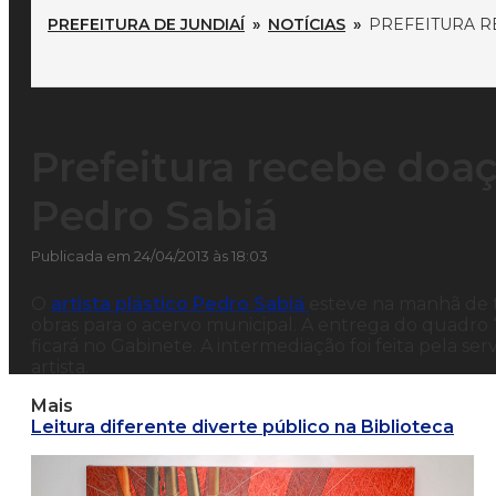
PREFEITURA DE JUNDIAÍ
»
NOTÍCIAS
»
PREFEITURA R
Prefeitura recebe doa
Pedro Sabiá
Publicada em 24/04/2013 às 18:03
O
artista plástico Pedro Sabiá
esteve na manhã de t
obras para o acervo municipal. A entrega do quadro “B
ficará no Gabinete. A intermediação foi feita pela ser
artista.
Mais
Leitura diferente diverte público na Biblioteca