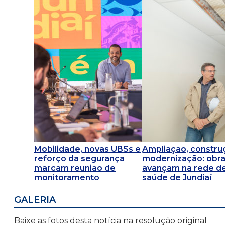
Mobilidade, novas UBSs e
Ampliação, constru
reforço da segurança
modernização: obr
marcam reunião de
avançam na rede d
monitoramento
saúde de Jundiaí
GALERIA
Baixe as fotos desta notícia na resolução original