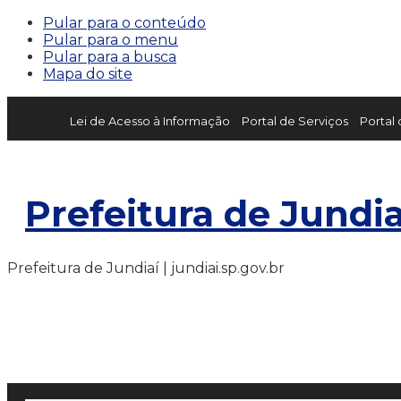
Pular para o conteúdo
Pular para o menu
Pular para a busca
Mapa do site
Lei de Acesso à Informação
Portal de Serviços
Portal
Prefeitura de Jundia
Prefeitura de Jundiaí | jundiai.sp.gov.br