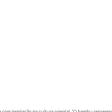
com inspiração na cultura oriental. “O bambu represen