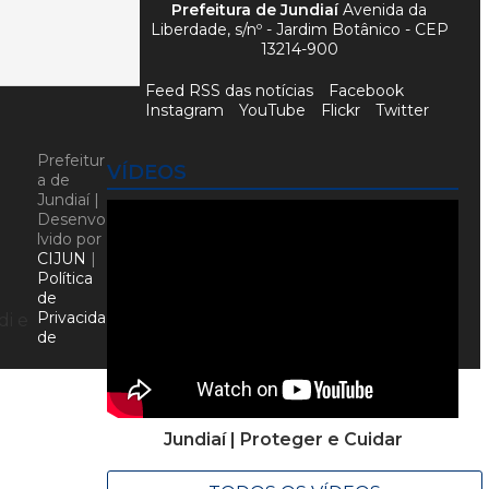
Prefeitura de Jundiaí
Avenida da
Liberdade, s/nº - Jardim Botânico - CEP
13214-900
Feed RSS das notícias
Facebook
Instagram
YouTube
Flickr
Twitter
Prefeitur
VÍDEOS
a de
Jundiaí |
Desenvo
lvido por
CIJUN
|
Política
de
Privacida
di e
de
Jundiaí | Proteger e Cuidar