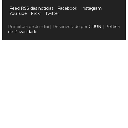
Feed RSS das notícias
Facebook
Instagram
YouTube
Flickr
Twitter
Prefeitura de Jundiaí | Desenvolvido por
CIJUN
|
Política
de Privacidade