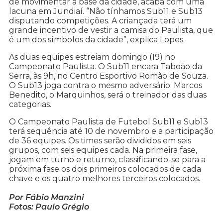
de movimentar a base da cidade, acaba com uma
lacuna em Jundiaí. “Não tínhamos Sub11 e Sub13
disputando competições. A criançada terá um
grande incentivo de vestir a camisa do Paulista, que
é um dos símbolos da cidade”, explica Lopes.
As duas equipes estreiam domingo (19) no
Campeonato Paulista. O Sub11 encara Taboão da
Serra, às 9h, no Centro Esportivo Romão de Souza.
O Sub13 joga contra o mesmo adversário. Marcos
Benedito, o Marquinhos, será o treinador das duas
categorias.
O Campeonato Paulista de Futebol Sub11 e Sub13
terá sequência até 10 de novembro e a participação
de 36 equipes. Os times serão divididos em seis
grupos, com seis equipes cada. Na primeira fase,
jogam em turno e returno, classificando-se para a
próxima fase os dois primeiros colocados de cada
chave e os quatro melhores terceiros colocados.
Por Fábio Manzini
Fotos: Paulo Grégio