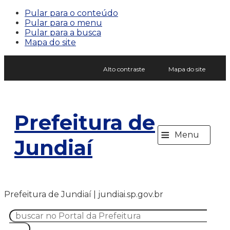
Pular para o conteúdo
Pular para o menu
Pular para a busca
Mapa do site
Alto contraste
Mapa do site
Prefeitura de
≡
Menu
Jundiaí
Prefeitura de Jundiaí | jundiai.sp.gov.br