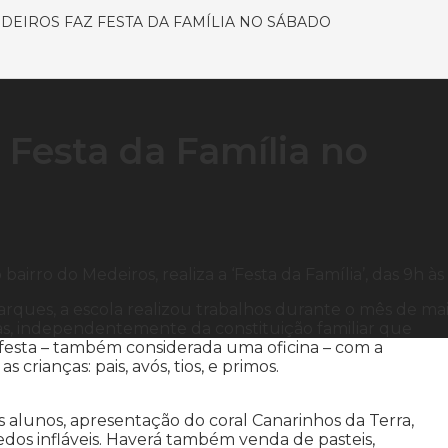
DEIROS FAZ FESTA DA FAMÍLIA NO SÁBADO
 Festa da Família no
airro do Medeiros, realiza a ‘Festa da Família’, das 9h às 
arques, a escola realizou trabalhos durante o mês de ma
ças, independentemente da constituição familiar que
a festa – também considerada uma oficina – com a
rianças: pais, avós, tios, e primos.
 alunos, apresentação do coral Canarinhos da Terra,
uedos infláveis. Haverá também venda de pasteis,