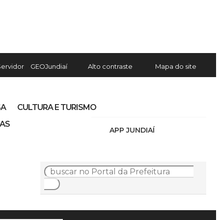
Servidor
GEOJundiaí
Alto contraste
Mapa do site
SA
CULTURA E TURISMO
IAS
APP JUNDIAÍ