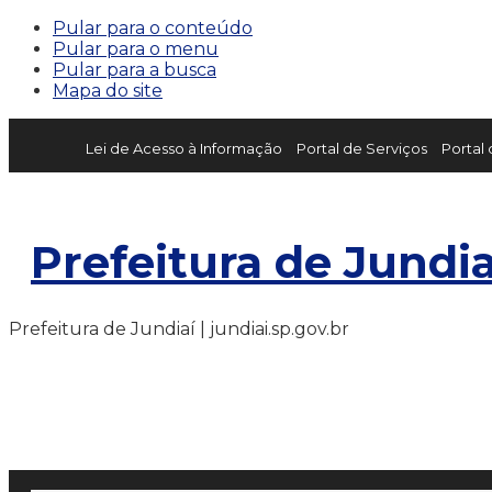
Pular para o conteúdo
Pular para o menu
Pular para a busca
Mapa do site
Lei de Acesso à Informação
Portal de Serviços
Portal
Prefeitura de Jundia
Prefeitura de Jundiaí | jundiai.sp.gov.br