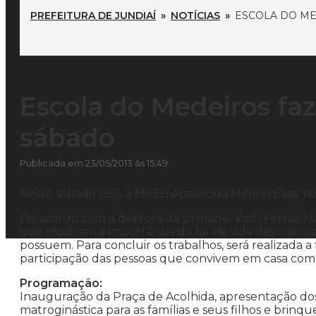
PREFEITURA DE JUNDIAÍ
»
NOTÍCIAS
»
ESCOLA DO ME
Escola do Medeiros faz
sábado
Publicada em 23/05/2013 às 15:49
Neste sábado (25), a EMEB Aparecida Merino Elias, no b
De acordo com a diretora da unidade, Vastí Ferrari M
que mostram a importância do lar na vida das crian
possuem. Para concluir os trabalhos, será realizada 
participação das pessoas que convivem em casa com as c
Programação:
Inauguração da Praça de Acolhida, apresentação dos
matroginástica para as famílias e seus filhos e brinq