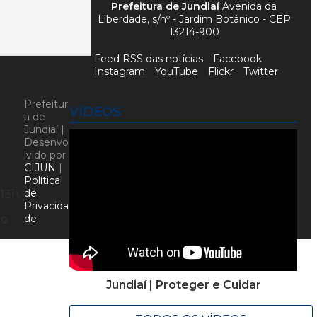
Prefeitura de Jundiaí
Avenida da
Liberdade, s/nº - Jardim Botânico - CEP
13214-900
Feed RSS das notícias
Facebook
Instagram
YouTube
Flickr
Twitter
Prefeitur
VÍDEOS
a de
Jundiaí |
Desenvo
lvido por
CIJUN
|
Política
de
13h.
Privacida
de
io
Jundiaí | Proteger e Cuidar