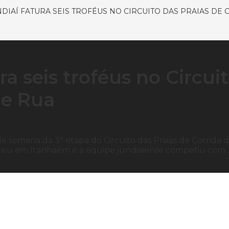
DIAÍ FATURA SEIS TROFÉUS NO CIRCUITO DAS PRAIAS DE
a seis troféus no Circui
de Rua
e semana da 3ª etapa do Circuito das Praias de Corrida 
eceu em Itanhaém e a equipe jundiaiense competiu com