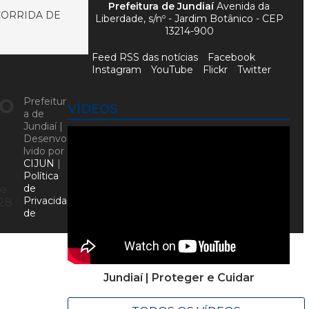
Prefeitura de Jundiaí
Avenida da
 CORRIDA DE
Liberdade, s/nº - Jardim Botânico - CEP
13214-900
Feed RSS das notícias
Facebook
Instagram
YouTube
Flickr
Twitter
to
Prefeitur
VÍDEOS
a de
Jundiaí |
Desenvo
lvido por
CIJUN
|
Política
de
de
Privacida
 28
de
Jundiaí | Proteger e Cuidar