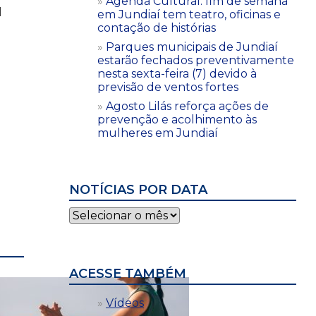
Agenda Cultural: fim de semana
l
em Jundiaí tem teatro, oficinas e
contação de histórias
Parques municipais de Jundiaí
estarão fechados preventivamente
nesta sexta-feira (7) devido à
previsão de ventos fortes
Agosto Lilás reforça ações de
prevenção e acolhimento às
mulheres em Jundiaí
-
NOTÍCIAS POR DATA
Notícias
por
data
ACESSE TAMBÉM
Vídeos