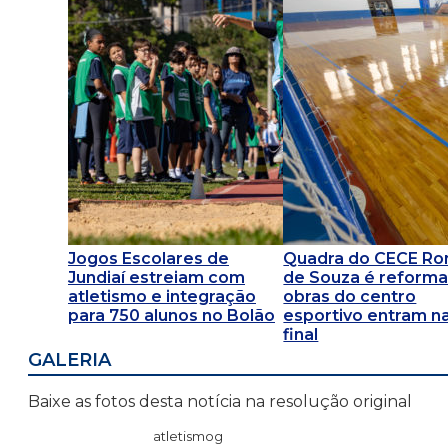
Jogos Escolares de
Quadra do CECE R
Jundiaí estreiam com
de Souza é reforma
atletismo e integração
obras do centro
para 750 alunos no Bolão
esportivo entram na
final
GALERIA
Baixe as fotos desta notícia na resolução original
atletismog