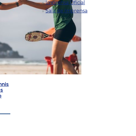
Imprensa Oficial
Sala de Imprensa
nnis
as
o