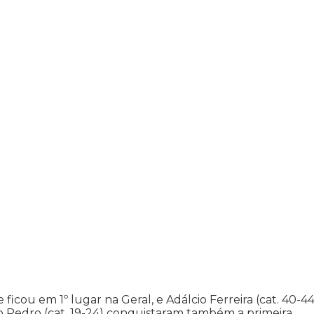
icou em 1º lugar na Geral, e Adálcio Ferreira (cat. 40-44
rdo Pedro (cat. 19-24) conquistaram também a primeira