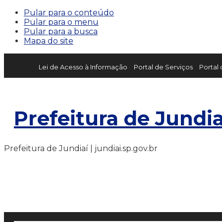
Pular para o conteúdo
Pular para o menu
Pular para a busca
Mapa do site
Lei de Acesso à Informação
Portal de Serviços
Portal
Prefeitura de Jundia
Prefeitura de Jundiaí | jundiai.sp.gov.br