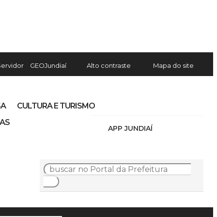
Servidor
GEOJundiaí
Alto contraste
Mapa do site
SA
CULTURA E TURISMO
IAS
APP JUNDIAÍ