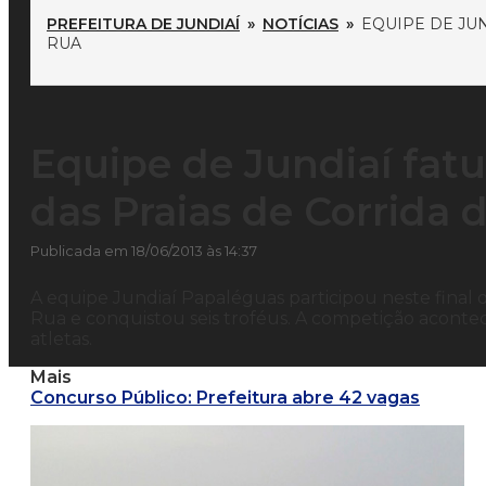
PREFEITURA DE JUNDIAÍ
»
NOTÍCIAS
»
EQUIPE DE JUN
RUA
Equipe de Jundiaí fatur
das Praias de Corrida 
Publicada em 18/06/2013 às 14:37
A equipe Jundiaí Papaléguas participou neste final d
Rua e conquistou seis troféus. A competição acont
atletas.
Mais
Concurso Público: Prefeitura abre 42 vagas