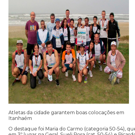
Atletas da cidade garantem boas colocações em
Itanhaém
O destaque foi Maria do Carmo (categoria 50-54), que f
em 3º lugar na Geral. Sueli Rosa (cat. 50-54) e Rica