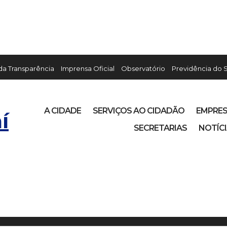
 da Transparência
Imprensa Oficial
Observatório
Previdência do 
A CIDADE
SERVIÇOS AO CIDADÃO
EMPRE
í
SECRETARIAS
NOTÍC