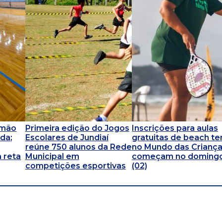
omão
Primeira edição do Jogos
Inscrições para aulas
da;
Escolares de Jundiaí
gratuitas de beach te
reúne 750 alunos da Rede
no Mundo das Crianç
 reta
Municipal em
começam no doming
competições esportivas
(02)