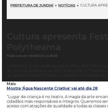
PREFEITURA DE JUNDIAÍ
»
NOTÍCIAS
»
CULTURA APRE
Cultura apresenta Festi
Polytheama
Publicada em 19/06/2013 às 18:58
As férias de julho deste ano serão mais divertidas par
de Teatros, promove de 15 a 26 de julho o 1º Festival
de companhias de Jundiaí e também internacionais, 
Mais
Mostra ‘Água Nascente Criativa’ vai até dia 28
“Lugar de criança é no teatro. A magia da arte enc
cidadãos mais responsáveis e íntegros. Queremos s
acesso com atrações de qualidade a todas as classes so