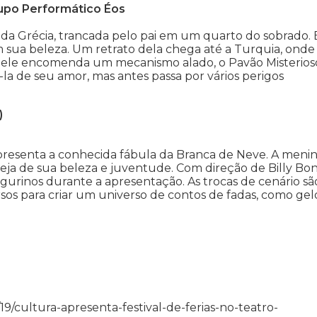
rupo Performático Éos
 da Grécia, trancada pelo pai em um quarto do sobrado. 
 sua beleza. Um retrato dela chega até a Turquia, onde
ia, ele encomenda um mecanismo alado, o Pavão Misterios
a de seu amor, mas antes passa por vários perigos
)
resenta a conhecida fábula da Branca de Neve. A menin
eja de sua beleza e juventude. Com direção de Billy Bon
igurinos durante a apresentação. As trocas de cenário sã
ursos para criar um universo de contos de fadas, como gel
06/19/cultura-apresenta-festival-de-ferias-no-teatro-