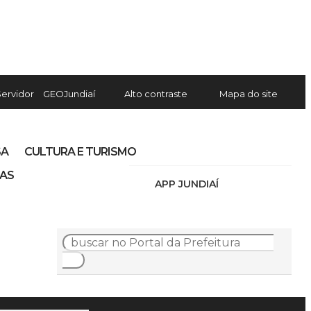
Servidor
GEOJundiaí
Alto contraste
Mapa do site
SA
CULTURA E TURISMO
IAS
APP JUNDIAÍ