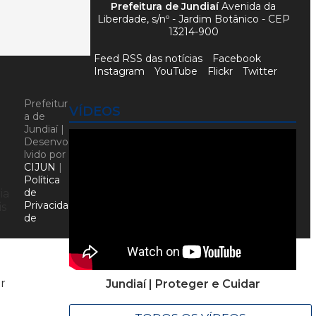
Prefeitura de Jundiaí
Avenida da
Liberdade, s/nº - Jardim Botânico - CEP
13214-900
Feed RSS das notícias
Facebook
Instagram
YouTube
Flickr
Twitter
Prefeitur
VÍDEOS
a de
Jundiaí |
Desenvo
lvido por
CIJUN
|
Política
de
ia
Privacida
is
de
r
Jundiaí | Proteger e Cuidar