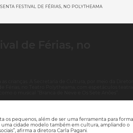
SENTA FESTIVAL DE FÉRIAS, NO POLYTHEAMA
val de Férias, no
a as crianças. A Secretaria de Cultura, por meio da Diretor
 de Férias, no Teatro Polytheama, com espetáculos teatra
como o musical “Branca de Neve e Os Sete Anões”.
anta os pequenos, além de ser uma ferramenta para forma
er uma cidade modelo também em cultura, ampliando o
ciais”, afirma a diretora Carla Pagani.