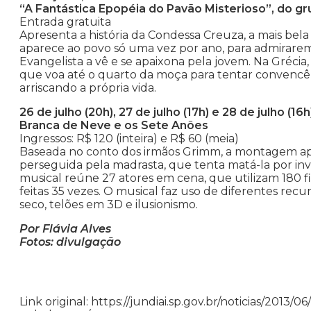
“A Fantástica Epopéia do Pavão Misterioso”, do g
Entrada gratuita
Apresenta a história da Condessa Creuza, a mais bela
aparece ao povo só uma vez por ano, para admirarem
Evangelista a vê e se apaixona pela jovem. Na Gréc
que voa até o quarto da moça para tentar convencê-l
arriscando a própria vida.
26 de julho (20h), 27 de julho (17h) e 28 de julho (16h
Branca de Neve e os Sete Anões
Ingressos: R$ 120 (inteira) e R$ 60 (meia)
Baseada no conto dos irmãos Grimm, a montagem ap
perseguida pela madrasta, que tenta matá-la por inv
musical reúne 27 atores em cena, que utilizam 180 f
feitas 35 vezes. O musical faz uso de diferentes rec
seco, telões em 3D e ilusionismo.
Por Flávia Alves
Fotos: divulgação
Link original: https://jundiai.sp.gov.br/noticias/2013/