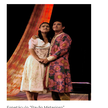
Espetáculo “Pavão Misterioso”