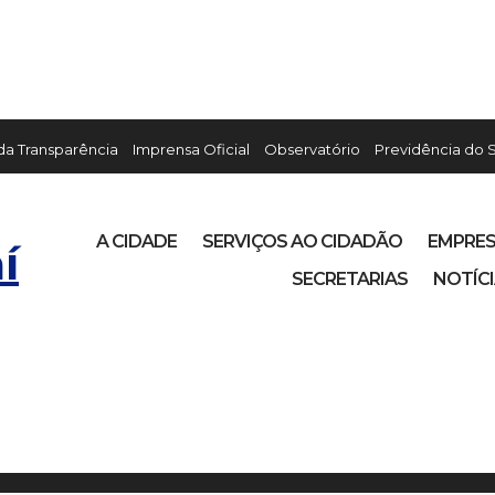
 da Transparência
Imprensa Oficial
Observatório
Previdência do 
A CIDADE
SERVIÇOS AO CIDADÃO
EMPRE
í
SECRETARIAS
NOTÍC