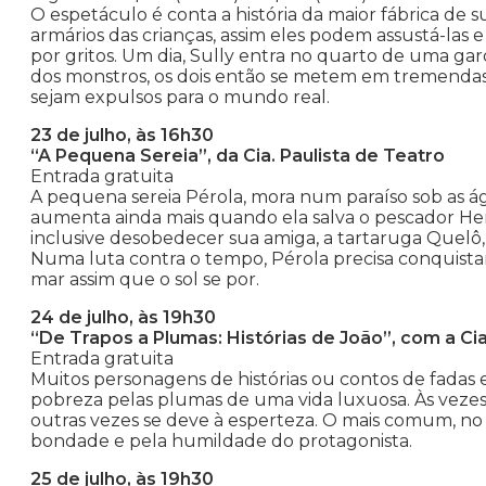
O espetáculo é conta a história da maior fábrica de 
armários das crianças, assim eles podem assustá-las e
por gritos. Um dia, Sully entra no quarto de uma g
dos monstros, os dois então se metem em tremendas
sejam expulsos para o mundo real.
23 de julho, às 16h30
“A Pequena Sereia”, da Cia. Paulista de Teatro
Entrada gratuita
A pequena sereia Pérola, mora num paraíso sob as 
aumenta ainda mais quando ela salva o pescador Henr
inclusive desobedecer sua amiga, a tartaruga Quelô, 
Numa luta contra o tempo, Pérola precisa conquist
mar assim que o sol se por.
24 de julho, às 19h30
“De Trapos a Plumas: Histórias de João”, com a Cia
Entrada gratuita
Muitos personagens de histórias ou contos de fadas 
pobreza pelas plumas de uma vida luxuosa. Às vezes,
outras vezes se deve à esperteza. O mais comum, no 
bondade e pela humildade do protagonista.
25 de julho, às 19h30