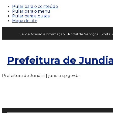
Pular para o conteúdo
Pular para o menu
Pular para a busca
Mapa do site
Lei de Acesso à Informação
Portal de Serviços
Portal
Prefeitura de Jundia
Prefeitura de Jundiaí | jundiai.sp.gov.br