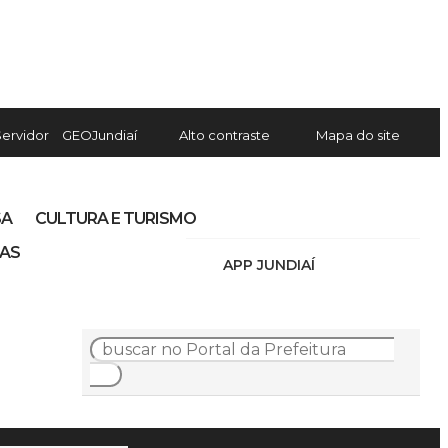
Servidor
GEOJundiaí
Alto contraste
Mapa do site
SA
CULTURA E TURISMO
IAS
APP JUNDIAÍ