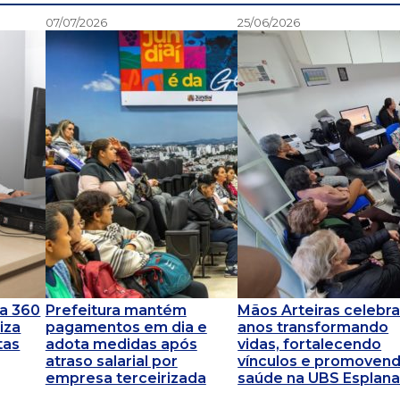
07/07/2026
25/06/2026
za 360
Prefeitura mantém
Mãos Arteiras celebra
iza
pagamentos em dia e
anos transformando
tas
adota medidas após
vidas, fortalecendo
atraso salarial por
vínculos e promoven
empresa terceirizada
saúde na UBS Esplan