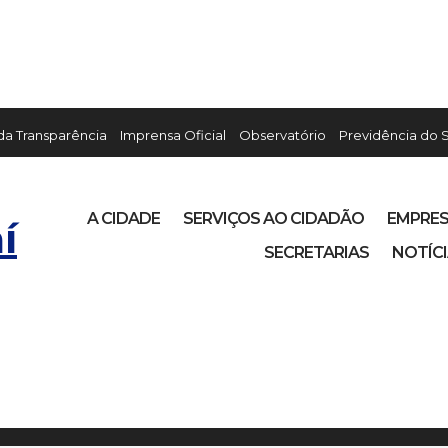
 da Transparência
Imprensa Oficial
Observatório
Previdência do 
A CIDADE
SERVIÇOS AO CIDADÃO
EMPRE
í
SECRETARIAS
NOTÍC