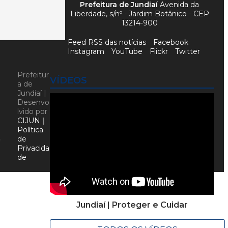
Prefeitura de Jundiaí
Avenida da
Liberdade, s/nº - Jardim Botânico - CEP
13214-900
Feed RSS das notícias
Facebook
Instagram
YouTube
Flickr
Twitter
Prefeitur
VÍDEOS
a de
Jundiaí |
Desenvo
lvido por
CIJUN
|
Política
de
e
Privacida
de
Jundiaí | Proteger e Cuidar