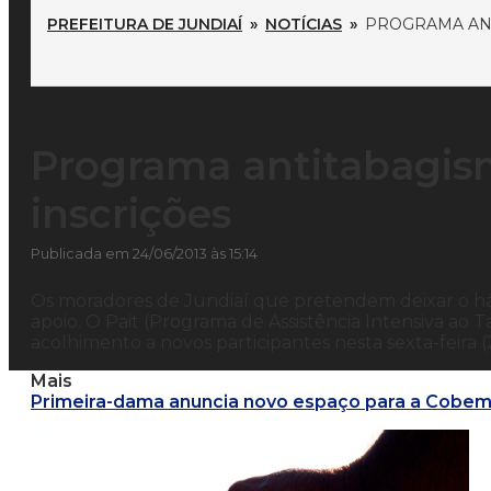
PREFEITURA DE JUNDIAÍ
»
NOTÍCIAS
»
PROGRAMA ANT
Programa antitabagis
inscrições
Publicada em 24/06/2013 às 15:14
Os moradores de Jundiaí que pretendem deixar o h
apoio. O Pait (Programa de Assistência Intensiva ao T
acolhimento a novos participantes nesta sexta-feira (2
Mais
Primeira-dama anuncia novo espaço para a Cobe