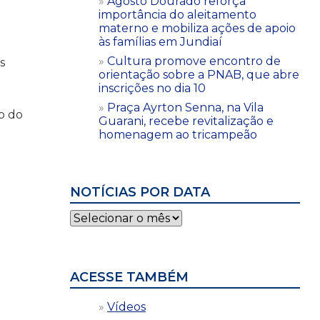
Agosto Dourado reforça
importância do aleitamento
materno e mobiliza ações de apoio
às famílias em Jundiaí
Cultura promove encontro de
s
orientação sobre a PNAB, que abre
inscrições no dia 10
Praça Ayrton Senna, na Vila
o do
Guarani, recebe revitalização e
1
homenagem ao tricampeão
NOTÍCIAS POR DATA
Notícias
por
data
ACESSE TAMBÉM
Vídeos