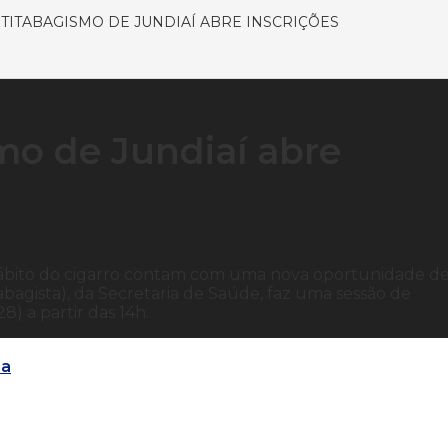
ITABAGISMO DE JUNDIAÍ ABRE INSCRIÇÕES
mo de Jundiaí abre
ábito do cigarro contam com uma nova oportunidade d
abagista), da Secretaria de Saúde, faz uma sessão de
8) a partir das 14h.
ma