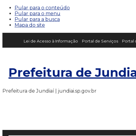
Pular para o conteúdo
Pular para o menu
Pular para a busca
Mapa do site
Lei de Acesso à Informação
Portal de Serviços
Portal
Prefeitura de Jundia
Prefeitura de Jundiaí | jundiai.sp.gov.br