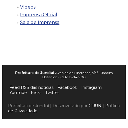
Vídeos
Imprensa Oficial
Sala de Imprensa
Prefeitura de Jundiaí
Avenida da Liberdade, s/nº - Jardim
Botânico - CEP 13214-900
Feed RSS das notícias
Facebook
Instagram
YouTube
Flickr
Twitter
Prefeitura de Jundiaí | Desenvolvido por
CIJUN
|
Política
de Privacidade