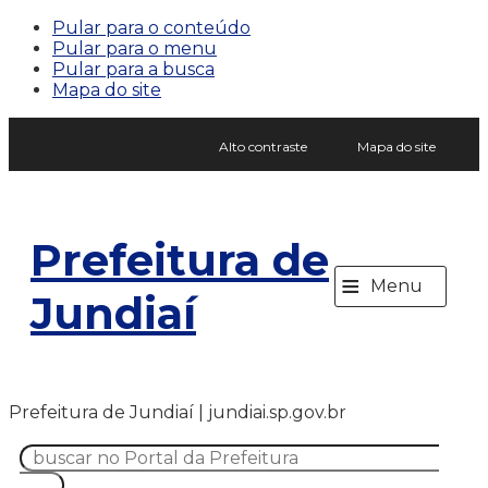
Pular para o conteúdo
Pular para o menu
Pular para a busca
Mapa do site
Alto contraste
Mapa do site
Prefeitura de
≡
Menu
Jundiaí
Prefeitura de Jundiaí | jundiai.sp.gov.br