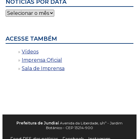
NOTÍCIAS POR DATA
Notícias
por
data
ACESSE TAMBÉM
Vídeos
Imprensa Oficial
Sala de Imprensa
Prefeitura de Jundiaí
Avenida da Liberdade, s/nº - Jardim
Botânico - CEP 13214-900
Feed RSS das notícias
Facebook
Instagram