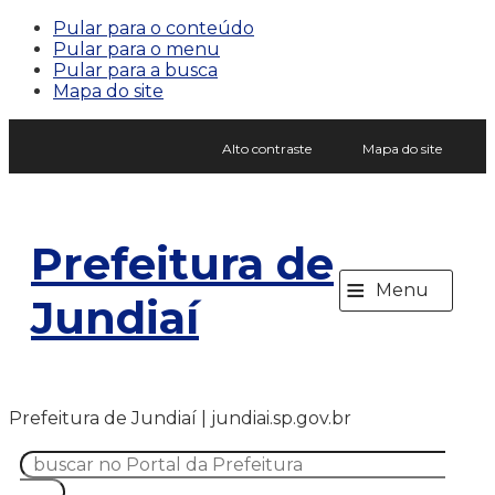
Pular para o conteúdo
Pular para o menu
Pular para a busca
Mapa do site
Alto contraste
Mapa do site
Prefeitura de
≡
Menu
Jundiaí
Prefeitura de Jundiaí | jundiai.sp.gov.br