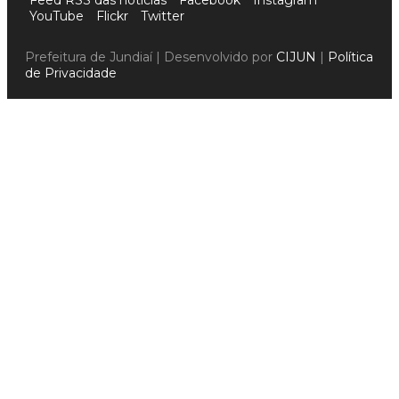
YouTube
Flickr
Twitter
Prefeitura de Jundiaí | Desenvolvido por
CIJUN
|
Política
de Privacidade