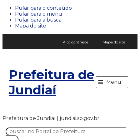
Pular para o conteúdo
Pular para o menu
Pular para a busca
Mapa do site
Alto contraste
Mapa do site
Prefeitura de
≡
Menu
Jundiaí
Prefeitura de Jundiaí | jundiai.sp.gov.br