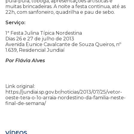
pula-pula, tobogã, apresentações artísticas e
muitas brincadeiras. A noite a festa continua, até as
22h, com sanfoneiro, quadrilha e pau de sebo.
Serviço:
1ª Festa Julina Típica Nordestina
Dias 26 e 27 de julho de 2013
Avenida Eunice Cavalcante de Souza Queiros, nº
1.639, Residencial Jundiaí
Por Flávia Alves
Link original:
https://jundiai.sp.gov.br/noticias/2013/07/25/vetor-
oeste-tera-o-1o-arraia-nordestino-da-familia-neste-
final-de-semana/
VÍDEOS