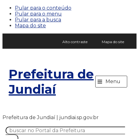
Pular para o conteúdo
Pular para o menu
Pular para a busca
Mapa do site
Alto contraste
Mapa do site
Prefeitura de
≡
Menu
Jundiaí
Prefeitura de Jundiaí | jundiai.sp.gov.br