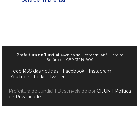
Prefeitura de Jundiaí
Avenida da Liberdade, s/nº - Jardim
Botânico - CEP 13214-900
Feed RSS das notícias
Facebook
Instagram
YouTube
Flickr
Twitter
Prefeitura de Jundiaí | Desenvolvido por
CIJUN
|
Política
de Privacidade