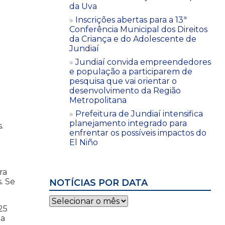
da Uva
Inscrições abertas para a 13ª
Conferência Municipal dos Direitos
da Criança e do Adolescente de
Jundiaí
Jundiaí convida empreendedores
e população a participarem de
pesquisa que vai orientar o
desenvolvimento da Região
Metropolitana
Prefeitura de Jundiaí intensifica
planejamento integrado para
.
enfrentar os possíveis impactos do
El Niño
ra
. Se
NOTÍCIAS POR DATA
Notícias
25
por
 a
data