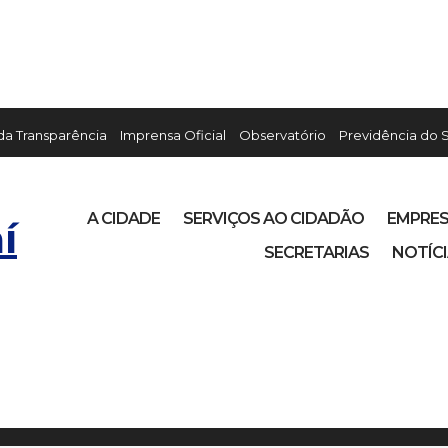
 da Transparência
Imprensa Oficial
Observatório
Previdência do 
A CIDADE
SERVIÇOS AO CIDADÃO
EMPRE
í
SECRETARIAS
NOTÍC