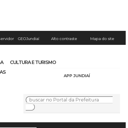
Servidor
GEOJundiaí
Alto contraste
Mapa do site
SA
CULTURA E TURISMO
IAS
APP JUNDIAÍ