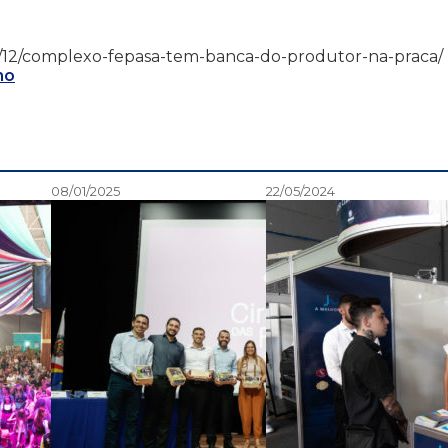
13/08/12/complexo-fepasa-tem-banca-do-produtor-na-praca/
mo
08/01/2025
22/05/2024