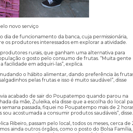
pelo novo serviço
 dia de funcionamento da banca, cuja permissionária,
tre os produtores interessados em explorar a atividade.
s produtores rurais, que ganham uma alternativa para
pulação o gosto pelo consumo de frutas. “Muita gente
facilidade em adquiri-las”, explica.
 mudando o hábito alimentar, dando preferência às frutas
algadinhos pelas frutas e isso é muito saudável”, disse
havia acabado de sair do Poupatempo quando parou na
ada da mãe, Zuleika, ela disse que a escolha do local pa
Na semana passada, fiquei no Poupatempo mais de 2 horas
is sou acostumada a consumir produtos saudáveis”, disse.
ca Ribeiro, passam pelo local, todos os meses, cerca de 
emos ainda outros órgãos, como o posto do Bolsa Família,