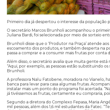
Primeiro dia já despertou o interesse da população 
O secretário Marcos Brunholi acompanhou o primeiro
Juliana Bardi, foi selecionada por meio de sorteio en
Brunholi disse que o ‘Produtor na Praça’ atende ao
escoamento dos produtos, e também desperta na po
passa a comprar e a consumir mais frutas por conta da 
Além disso, o secretário avalia que muita gente está
“Aqui, por exemplo, as pessoas estão substituindo os s
Brunholi.
A professora Nalu Fatobene, moradora no Vianelo, 
banca para levar para casa algumas frutas. Acompanh
instalar mais um ponto do programa foi acertada. “
já tivéssemos as frutas, certamente eu compraria, po
Segundo a diretora do Complexo Fepasa, Maria Angéli
mil pessoas, além dos 1,6 mil estudantes da Fatec. “T