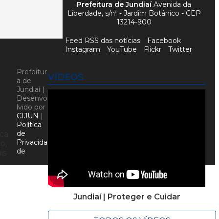
Prefeitura de Jundiaí
Avenida da
Liberdade, s/nº - Jardim Botânico - CEP
13214-900
Feed RSS das notícias
Facebook
Instagram
YouTube
Flickr
Twitter
Prefeitur
VÍDEOS
a de
Jundiaí |
Desenvo
lvido por
CIJUN
|
Política
de
nca
Privacida
o,
de
is
.
Jundiaí | Proteger e Cuidar