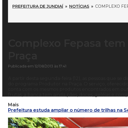
PREFEITURA DE JUNDIAÍ
»
NOTÍCIAS
»
COMPLEXO FE
Complexo Fepasa tem 
Praça
Publicada em 12/08/2013 às 17:41
A partir desta segunda-feira (12), as pessoas que 
do programa Produtor na Praça. O serviço, oferecido
conta com os mesmos produtos encontrados em outros
frutas, a banca tem ainda pães, doces, geléias e comp
Mais
Prefeitura estuda ampliar o número de trilhas na S