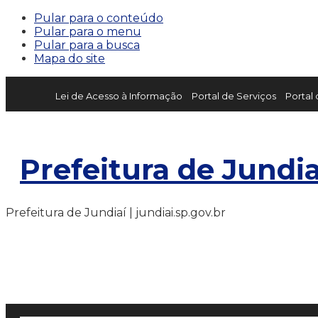
Pular para o conteúdo
Pular para o menu
Pular para a busca
Mapa do site
Lei de Acesso à Informação
Portal de Serviços
Portal
Prefeitura de Jundia
Prefeitura de Jundiaí | jundiai.sp.gov.br