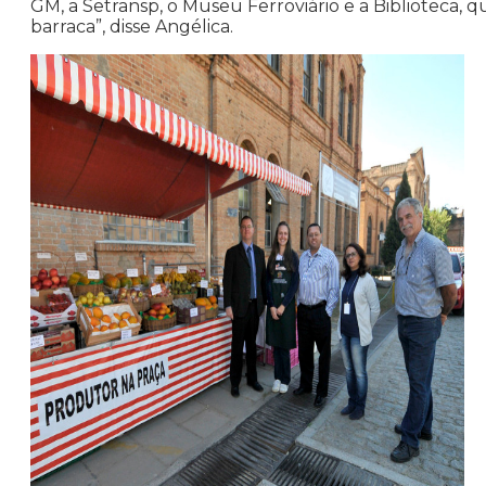
GM, a Setransp, o Museu Ferroviário e a Biblioteca,
barraca”, disse Angélica.