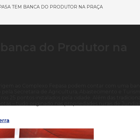
PASA TEM BANCA DO PRODUTOR NA PRAÇA
banca do Produtor na
se dirigem ao Complexo Fepasa podem contar com uma ba
 pela Secretaria de Agricultura, Abastecimento e Turism
 25 pontos instalados pela cidade. Além das tradiciona
otas – tudo originado nas propriedades rurais de Jundiaí
erra