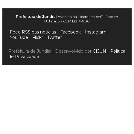
Prefeitura de Jundiaí
Avenida da Liberdade, s/nº - Jardim
Botânico - CEP 13214-900
Feed RSS das notícias
Facebook
Instagram
YouTube
Flickr
Twitter
Prefeitura de Jundiaí | Desenvolvido por
CIJUN
|
Política
de Privacidade