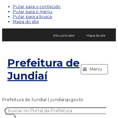
Pular para o conteúdo
Pular para o menu
Pular para a busca
Mapa do site
Alto contraste
Mapa do site
Prefeitura de
≡
Menu
Jundiaí
Prefeitura de Jundiaí | jundiai.sp.gov.br