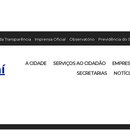
 da Transparência
Imprensa Oficial
Observatório
Previdência do 
A CIDADE
SERVIÇOS AO CIDADÃO
EMPRE
í
SECRETARIAS
NOTÍC