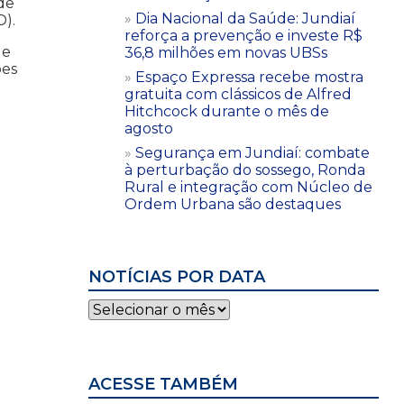
de
Dia Nacional da Saúde: Jundiaí
).
reforça a prevenção e investe R$
de
36,8 milhões em novas UBSs
ões
Espaço Expressa recebe mostra
gratuita com clássicos de Alfred
Hitchcock durante o mês de
agosto
Segurança em Jundiaí: combate
à perturbação do sossego, Ronda
Rural e integração com Núcleo de
Ordem Urbana são destaques
NOTÍCIAS POR DATA
Notícias
por
data
ACESSE TAMBÉM