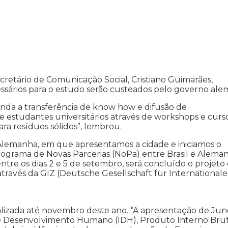
etário de Comunicação Social, Cristiano Guimarães,
ssários para o estudo serão custeados pelo governo ale
ainda a transferência de know how e difusão de
e estudantes universitários através de workshops e curs
ra resíduos sólidos”, lembrou.
a Alemanha, em que apresentamos a cidade e iniciamos o
ograma de Novas Parcerias (NoPa) entre Brasil e Aleman
entre os dias 2 e 5 de setembro, será concluído o projeto
 através da GIZ (Deutsche Gesellschaft für Internationale
ealizada até novembro deste ano. “A apresentação de Jun
 de Desenvolvimento Humano (IDH), Produto Interno Bru