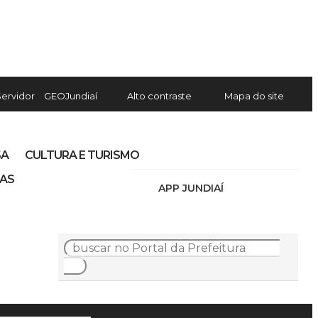
Servidor
GEOJundiaí
Alto contraste
Mapa do site
SA
CULTURA E TURISMO
IAS
APP JUNDIAÍ