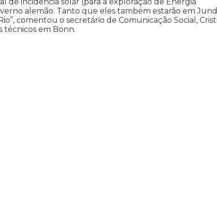
ial de incidência solar (para a exploração de Energia
governo alemão. Tanto que eles também estarão em Jund
io”, comentou o secretário de Comunicação Social, Crist
s técnicos em Bonn.