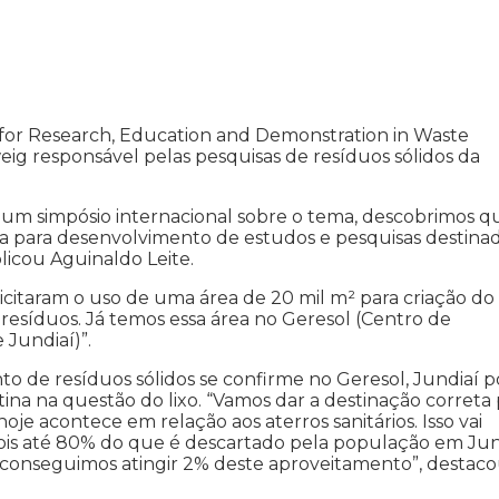
r for Research, Education and Demonstration in Waste
g responsável pelas pesquisas de resíduos sólidos da
um simpósio internacional sobre o tema, descobrimos q
ina para desenvolvimento de estudos e pesquisas destina
licou Aguinaldo Leite.
icitaram o uso de uma área de 20 mil m² para criação do
resíduos. Já temos essa área no Geresol (Centro de
Jundiaí)”.
to de resíduos sólidos se confirme no Geresol, Jundiaí 
atina na questão do lixo. “Vamos dar a destinação correta
je acontece em relação aos aterros sanitários. Isso vai
 pois até 80% do que é descartado pela população em Jun
só conseguimos atingir 2% deste aproveitamento”, destac