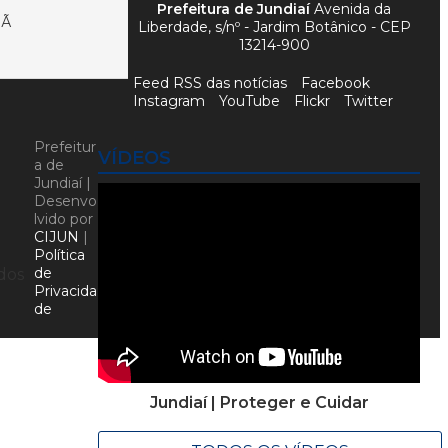
Prefeitura de Jundiaí
Avenida da
MÃ
Liberdade, s/nº - Jardim Botânico - CEP
13214-900
Feed RSS das notícias
Facebook
Instagram
YouTube
Flickr
Twitter
Prefeitur
VÍDEOS
a de
Jundiaí |
Desenvo
lvido por
CIJUN
|
Política
de
dos
Privacida
de
Jundiaí | Proteger e Cuidar