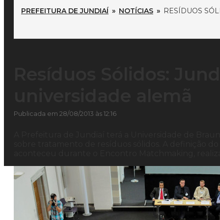
PREFEITURA DE JUNDIAÍ
»
NOTÍCIAS
»
RESÍDUOS SÓL
Resíduos Sólidos: Jund
universidade alemã
Publicada em 28/08/2013 às 12:16
A Prefeitura de Jundiaí terá a Universidade de Bra
sobre tratamento de resíduos sólidos. A definição d
aconteceu durante o Encontro Matchmaking, realiz