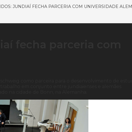
IDOS: JUNDIAÍ FECHA PARCERIA COM UNIVERSIDADE ALE
iaí fecha parceria com
unschweig como parceira para o desenvolvimento de estu
o trabalho em conjunto entre jundiaienses e alemães
ado na cidade de Bonn, na Alemanha.