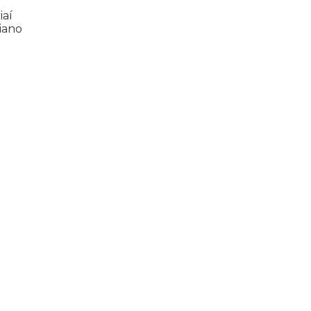
iaí
iano