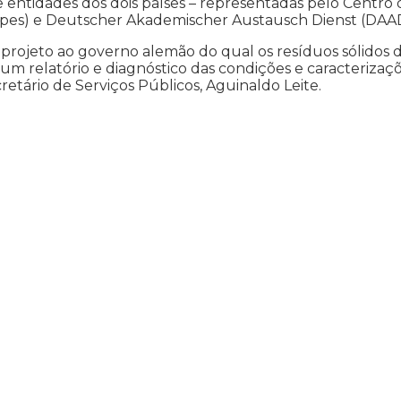
entidades dos dois países – representadas pelo Centro 
apes) e Deutscher Akademischer Austausch Dienst (DAAD
projeto ao governo alemão do qual os resíduos sólidos 
num relatório e diagnóstico das condições e caracterizaç
retário de Serviços Públicos, Aguinaldo Leite.