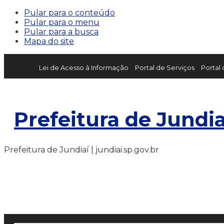
Pular para o conteúdo
Pular para o menu
Pular para a busca
Mapa do site
Lei de Acesso à Informação
Portal de Serviços
Portal
Prefeitura de Jundia
Prefeitura de Jundiaí | jundiai.sp.gov.br