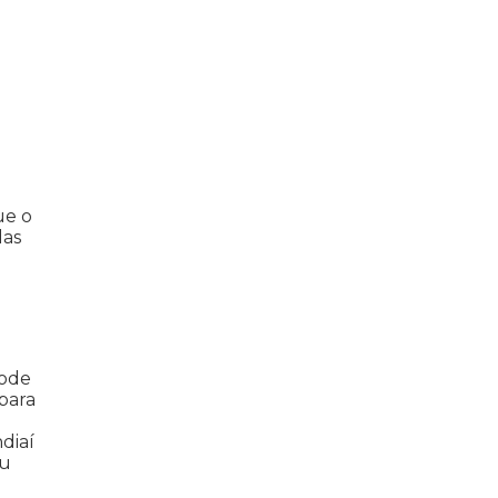
ue o
das
pode
 para
diaí
ou