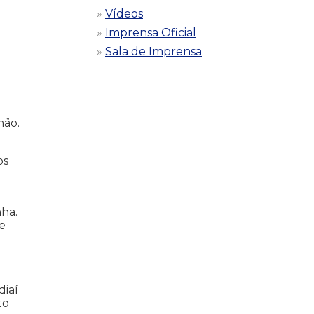
Vídeos
Imprensa Oficial
Sala de Imprensa
mão.
os
ha.
 e
diaí
to